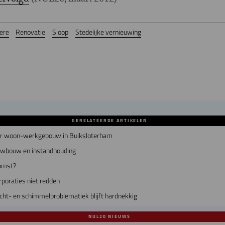
ere
Renovatie
Sloop
Stedelijke vernieuwing
GERELATEERDE ARTIKELEN
air woon-werkgebouw in Buiksloterham
euwbouw en instandhouding
omst?
poraties niet redden
ht- en schimmelproblematiek blijft hardnekkig
NUL20 NIEUWS