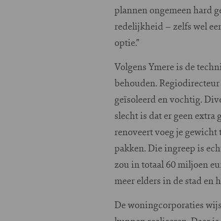
plannen ongemeen hard gepa
redelijkheid – zelfs wel e
optie.”
Volgens Ymere is de techni
behouden. Regiodirecteur R
geïsoleerd en vochtig. Di
slecht is dat er geen extr
renoveert voeg je gewicht 
pakken. Die ingreep is ech
zou in totaal 60 miljoen 
meer elders in de stad en
De woningcorporaties wijs
kunnen realiseren. Daar is