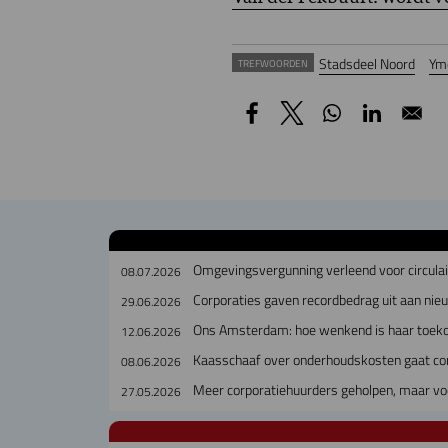
Stadsdeel Noord
Ym
TREFWOORDEN
Omgevingsvergunning verleend voor circul
08.07.2026
Corporaties gaven recordbedrag uit aan ni
29.06.2026
Ons Amsterdam: hoe wenkend is haar toek
12.06.2026
Kaasschaaf over onderhoudskosten gaat cor
08.06.2026
Meer corporatiehuurders geholpen, maar voc
27.05.2026