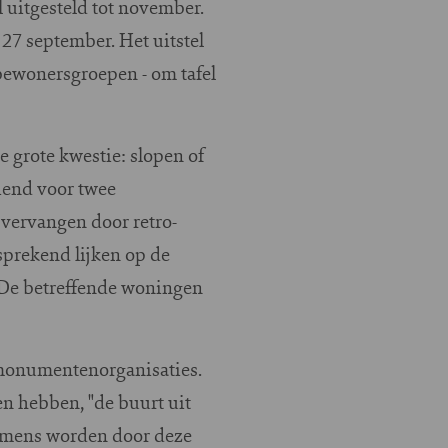
l uitgesteld tot november.
27 september. Het uitstel
 bewonersgroepen - om tafel
e grote kwestie: slopen of
iend voor twee
 vervangen door retro-
sprekend lijken op de
D
e betreffende woningen
 monumentenorganisaties.
en hebben, "de buurt uit
komens worden door deze