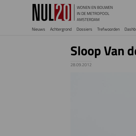
Overslaan en naar de inhoud gaan
WONEN EN BOUWEN
IN DE METROPOOL
AMSTERDAM
Hoofdnavigatie
Nieuws
Achtergrond
Dossiers
Trefwoorden
Dashb
Sloop Van d
28.09.2012
Image