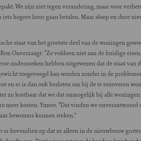
kt. We zijn niet tegen verandering, maar voor verbeter
en iets hogere huur gaan betalen. Maar sloop en dure n
sche staat van het grootste deel van de woningen gewoo
on Onverzaagt: "Ze voldoen niet aan de huidige eisen, 
verse onderzoeken hebben uitgewezen dat de staat van 
a gewicht toegevoegd kan worden zonder in de problemen
toe en er is dan ook besloten om bij de te renoveren wo
ter zo kostbaar dat we dat onmogelijk bij alle woninge
euro meer kosten. Ymere. "Dat vinden we onverantwoord 
 haar bewoners kunnen steken."
t er bovendien op dat ze alleen in de nieuwbouw grote
 behoefte aan. Dertig procent van de huidige huishoude