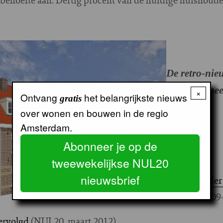
De retro-nie
buurt wil nee
×
Ontvang
het belangrijkste nieuws
gratis
over wonen en bouwen in de regio
Amsterdam.
Abonneer je op de
tweewekelijkse NUL20
Zie ook:
nieuwsbrief
Sloop Van der
(Parool, 27-09
ervolgd
(NUL20, maart 2012)