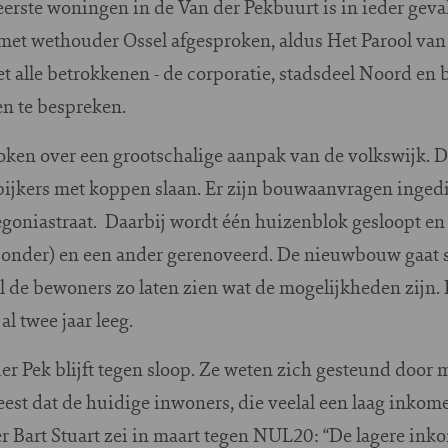
eerste woningen in de Van der Pekbuurt is in ieder geva
met wethouder Ossel afgesproken, aldus Het Parool van 
t alle betrokkenen - de corporatie, stadsdeel Noord en
en te bespreken.
roken over een grootschalige aanpak van de volkswijk. D
pijkers met koppen slaan. Er zijn bouwaanvragen inged
goniastraat. Daarbij wordt één huizenblok gesloopt en
e onder) en een ander gerenoveerd. De nieuwbouw gaat 
 de bewoners zo laten zien wat de mogelijkheden zijn.
l twee jaar leeg.
r Pek blijft tegen sloop. Ze weten zich gesteund door
st dat de huidige inwoners, die veelal een laag inkom
er Bart Stuart zei in maart tegen NUL20: “De lagere in