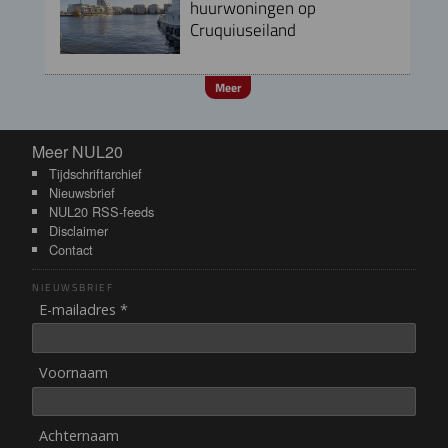
huurwoningen op
Cruquiuseiland
Meer
Meer NUL20
Meer NUL20
Tijdschriftarchief
Nieuwsbrief
NUL20 RSS-feeds
Disclaimer
Contact
NIEUWSBRIEF
E-mailadres *
Voornaam
Achternaam