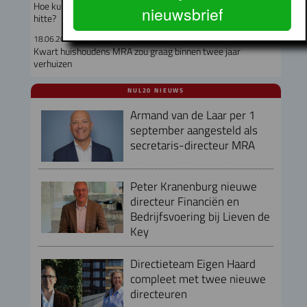
Hoe kunnen corporaties hun huurders beschermen tegen de
nieuwsbrief
hitte?
18.06.2026
Kwart huishoudens MRA zou graag binnen twee jaar
verhuizen
NUL20 NIEUWS
Armand van de Laar per 1
september aangesteld als
secretaris-directeur MRA
Peter Kranenburg nieuwe
directeur Financiën en
Bedrijfsvoering bij Lieven de
Key
Directieteam Eigen Haard
compleet met twee nieuwe
directeuren