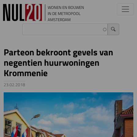
Overslaan en naar de inhoud gaan
WONEN EN BOUWEN
IN DE METROPOOL
AMSTERDAM
Parteon bekroont gevels van
negentien huurwoningen
Krommenie
23.02.2018
Image