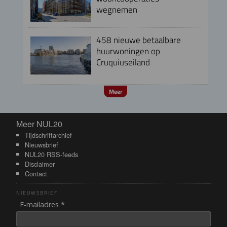
wegnemen
458 nieuwe betaalbare
huurwoningen op
Cruquiuseiland
Meer
Meer NUL20
Meer NUL20
Tijdschriftarchief
Nieuwsbrief
NUL20 RSS-feeds
Disclaimer
Contact
NIEUWSBRIEF
E-mailadres *