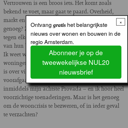
Vertrouwen is een broos iets. Het komt zoals
bekend te voet, maar gaat te paard. Overheid,
markt en corporaties, vertrouwen die elkaar
×
Ontvang
het belangrijkste
gratis
genoeg? Zodat ze zich minder angstig indekken
nieuws over wonen en bouwen in de
tegen elke mogelijke inperking van hun beleid,
regio Amsterdam.
van hun belang? Oef, ik weet het niet.
Abonneer je op de
Ik weet wel dat in 2030 de helft van de
tweewekelijkse NUL20
woningen uit de fabriek zou moeten komen, dat
nieuwsbrief
is over vier jaar! Het proces dat aan het bouwen
voorafgaat duurt gemiddeld vijf jaar. Dit is
inmiddels mijn achtste Provada – en ik hoor heel
voorzichtige toenaderingen. Maar is het genoeg
om de wooncrisis te bezweren, of in ieder geval
te verzachten?