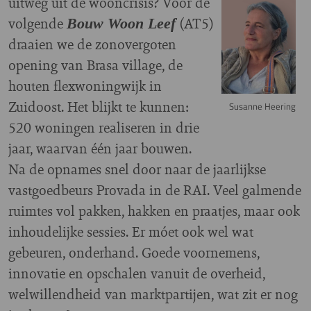
uitweg uit de wooncrisis? Voor de
volgende
(AT5)
Bouw Woon Leef
draaien we de zonovergoten
opening van Brasa village, de
houten flexwoningwijk in
Zuidoost. Het blijkt te kunnen:
Susanne Heering
520 woningen realiseren in drie
jaar, waarvan één jaar bouwen.
Na de opnames snel door naar de jaarlijkse
vastgoedbeurs Provada in de RAI. Veel galmende
ruimtes vol pakken, hakken en praatjes, maar ook
inhoudelijke sessies. Er móet ook wel wat
gebeuren, onderhand. Goede voornemens,
innovatie en opschalen vanuit de overheid,
welwillendheid van marktpartijen, wat zit er nog