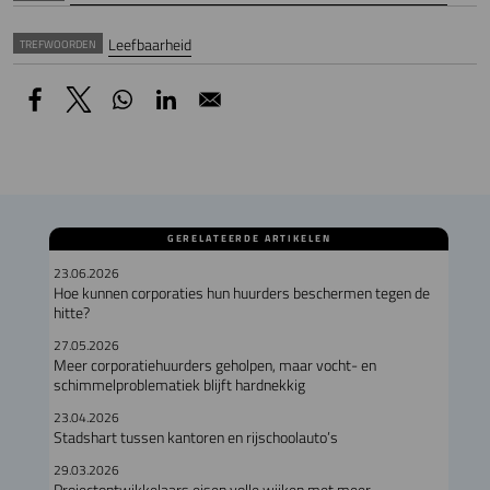
Leefbaarheid
TREFWOORDEN
GERELATEERDE ARTIKELEN
23.06.2026
Hoe kunnen corporaties hun huurders beschermen tegen de
hitte?
27.05.2026
Meer corporatiehuurders geholpen, maar vocht- en
schimmelproblematiek blijft hardnekkig
23.04.2026
Stadshart tussen kantoren en rijschoolauto’s
29.03.2026
Projectontwikkelaars eisen volle wijken met meer