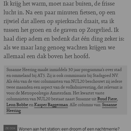
Ik krijg het warm, moet naar buiten, de frisse
lucht in. Na een paar minuten fietsen, op een
rijwiel dat alleen op spierkracht draait, sta ik
tussen het groen en de graven op Zorgvlied. Ik
haal diep adem en bedenk dat één ding zeker is:
als we maar lang genoeg wachten krijgen we
allemaal een dak boven het hoofd.
Susanne Heering maakt inmiddels 30 jaar programma’s over stad
en ommeland bij AT5. Zij is ook commissaris bij Stadsgoed NV.
Als één van de vier columnisten van NUL20 beschouwt zij iedere
twee maanden een aspect van de volkshuisvesting, dat relevant is
voor de Metropoolregio Amsterdam. Het kwartet vaste
columnisten van NUL20 bestaat naast Susanne uit
Ruud Fiere
,
Leon Bobbe
en
Kasper Baggerman
. Alle columns van:
Susanne
Heering
Wonen aan het station: een droom of een nachtmerrie?
ZIE OOK