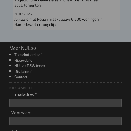
appartementen
20.02.2026
Akkoord met Ketjen maakt bouw 6.500 woningen in
Hamerkwartier mogelijk
Meer NUL20
Meer NUL20
Tijdschriftarchief
Nieuwsbrief
NUL20 RSS-feeds
Disclaimer
Contact
NIEUWSBRIEF
E-mailadres *
Voornaam