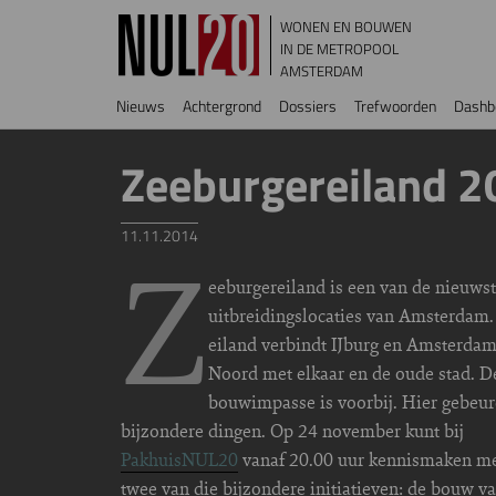
Overslaan en naar de inhoud gaan
WONEN EN BOUWEN
IN DE METROPOOL
AMSTERDAM
Hoofdnavigatie
Nieuws
Achtergrond
Dossiers
Trefwoorden
Dashb
Zeeburgereiland 
11.11.2014
Z
eeburgereiland is een van de nieuws
uitbreidingslocaties van Amsterdam.
eiland verbindt IJburg en Amsterda
Noord met elkaar en de oude stad. D
bouwimpasse is voorbij. Hier gebeu
bijzondere dingen. Op 24 november kunt bij
PakhuisNUL20
vanaf 20.00 uur kennismaken m
twee van die bijzondere initiatieven: de bouw v