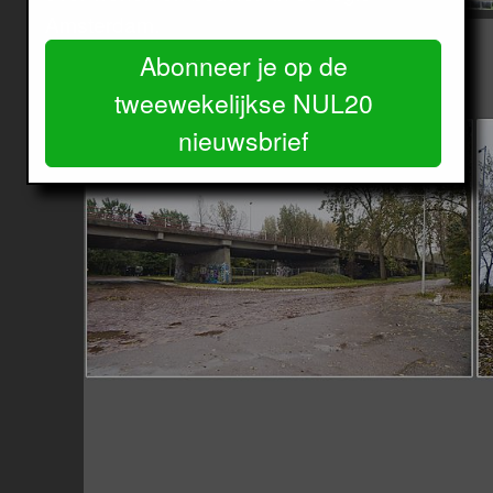
Amsterdam.
Image
Abonneer je op de
tweewekelijkse NUL20
nieuwsbrief