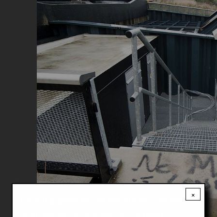
×
Ontvang
het belangrijkste nieuws
gratis
over wonen en bouwen in de regio