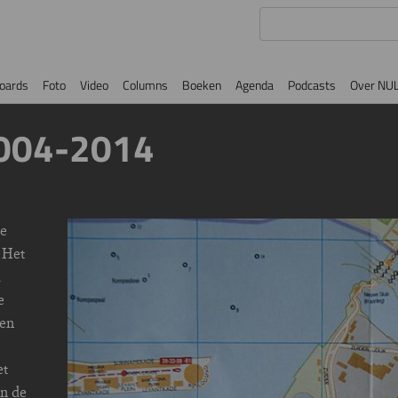
oards
Foto
Video
Columns
Boeken
Agenda
Podcasts
Over NU
2004-2014
te
Image
 Het
m
e
ren
et
an de