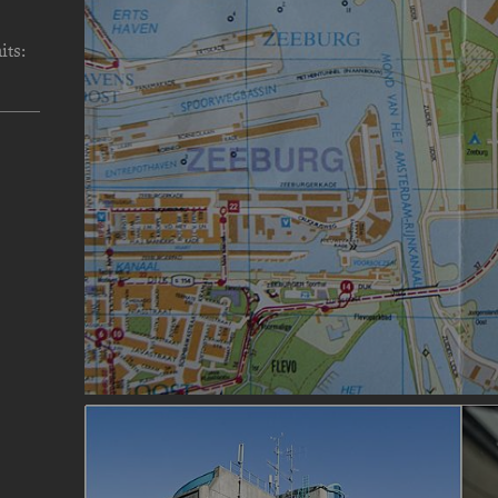
its:
Image