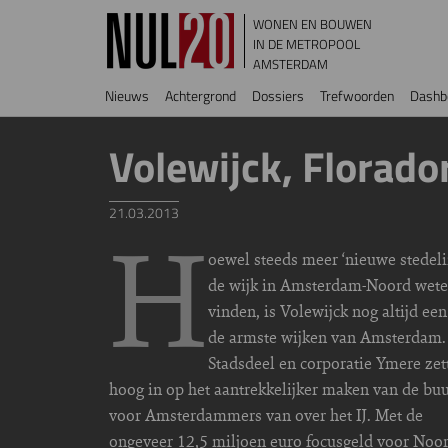
Overslaan en naar de inhoud gaan
WONEN EN BOUWEN
IN DE METROPOOL
AMSTERDAM
Hoofdnavigatie
Nieuws
Achtergrond
Dossiers
Trefwoorden
Dashb
Volewijck, Florado
21.03.2013
H
oewel steeds meer ‘nieuwe stedeli
de wijk in Amsterdam-Noord wete
vinden, is Volewijck nog altijd ee
de armste wijken van Amsterdam.
Stadsdeel en corporatie Ymere zet
hoog in op het aantrekkelijker maken van de buu
voor Amsterdammers van over het IJ. Met de
ongeveer 12,5 miljoen euro focusgeld voor Noo