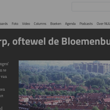
oards
Foto
Video
Columns
Boeken
Agenda
Podcasts
Over NU
rp, oftewel de Bloemenbu
ngen’
Image
n te
n van
ten
rt
rd