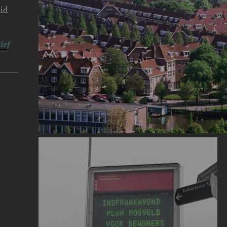
eid
ief
Image