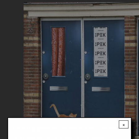
Image
×
Ontvang
het belangrijkste nieuws
gratis
over wonen en bouwen in de regio