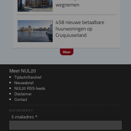
wegnemen
458 nieuwe betaalbare
huurwoningen op
Cruquiuseiland
Meer
Meer NUL20
Meer NUL20
Tijdschriftarchief
Nieuwsbrief
NUL20 RSS-feeds
Disclaimer
Contact
NIEUWSBRIEF
E-mailadres *