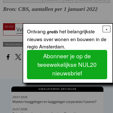
Bron: CBS, aantallen per 1 januari 2022
ZIE OOK
VvE-onderzoek CBS van 20-12-2023
×
Ontvang
het belangrijkste
gratis
nieuws over wonen en bouwen in de
WONINGCORPORATIES
Koopwoning
TREFWOORDEN
regio Amsterdam.
Abonneer je op de
tweewekelijkse NUL20
nieuwsbrief
GERELATEERDE ARTIKELEN
29.07.2026
Moeten hooggelegen en laaggelegen corporaties fuseren?
24.07.2026