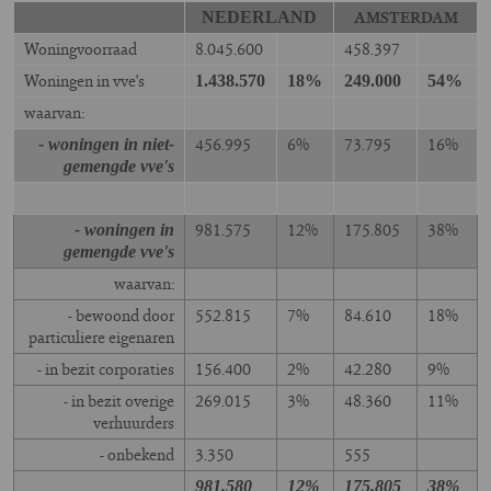
AMSTERDAM
NEDERLAND
Woningvoorraad
8.045.600
458.397
Woningen in vve's
1.438.570
18%
249.000
54%
waarvan:
456.995
6%
73.795
16%
- woningen in niet-
gemengde vve's
981.575
12%
175.805
38%
- woningen in
gemengde vve's
waarvan:
- bewoond door
552.815
7%
84.610
18%
particuliere eigenaren
- in bezit corporaties
156.400
2%
42.280
9%
- in bezit overige
269.015
3%
48.360
11%
verhuurders
- onbekend
3.350
555
981.580
12%
175.805
38%