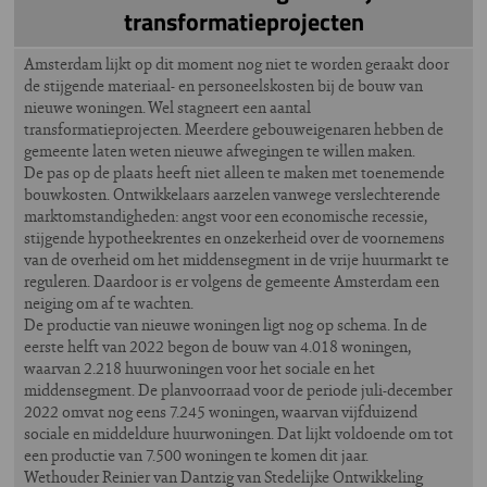
transformatieprojecten
Amsterdam lijkt op dit moment nog niet te worden geraakt door
de stijgende materiaal- en personeelskosten bij de bouw van
nieuwe woningen. Wel stagneert een aantal
transformatieprojecten. Meerdere gebouweigenaren hebben de
gemeente laten weten nieuwe afwegingen te willen maken.
De pas op de plaats heeft niet alleen te maken met toenemende
bouwkosten. Ontwikkelaars aarzelen vanwege verslechterende
marktomstandigheden: angst voor een economische recessie,
stijgende hypotheekrentes en onzekerheid over de voornemens
van de overheid om het middensegment in de vrije huurmarkt te
reguleren. Daardoor is er volgens de gemeente Amsterdam een
neiging om af te wachten.
De productie van nieuwe woningen ligt nog op schema. In de
eerste helft van 2022 begon de bouw van 4.018 woningen,
waarvan 2.218 huurwoningen voor het sociale en het
middensegment. De planvoorraad voor de periode juli-december
2022 omvat nog eens 7.245 woningen, waarvan vijfduizend
sociale en middeldure huurwoningen. Dat lijkt voldoende om tot
een productie van 7.500 woningen te komen dit jaar.
Wethouder Reinier van Dantzig van Stedelijke Ontwikkeling