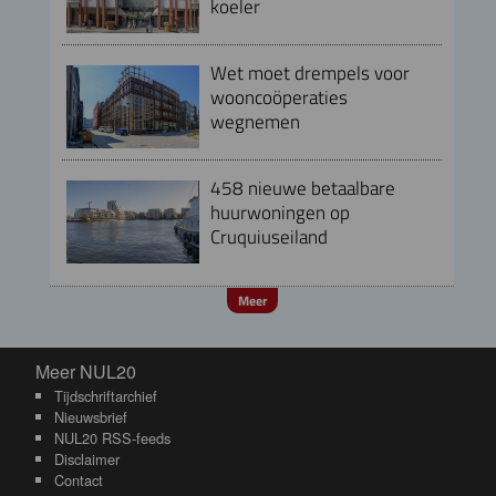
koeler
Wet moet drempels voor
wooncoöperaties
wegnemen
458 nieuwe betaalbare
huurwoningen op
Cruquiuseiland
Meer
Meer NUL20
Meer NUL20
Tijdschriftarchief
Nieuwsbrief
NUL20 RSS-feeds
Disclaimer
Contact