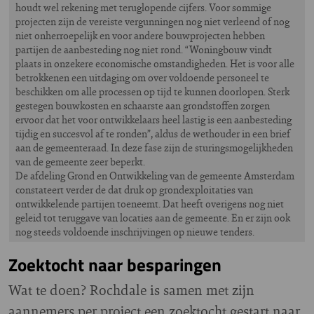
houdt wel rekening met teruglopende cijfers. Voor sommige
projecten zijn de vereiste vergunningen nog niet verleend of nog
niet onherroepelijk en voor andere bouwprojecten hebben
partijen de aanbesteding nog niet rond. “Woningbouw vindt
plaats in onzekere economische omstandigheden. Het is voor alle
betrokkenen een uitdaging om over voldoende personeel te
beschikken om alle processen op tijd te kunnen doorlopen. Sterk
gestegen bouwkosten en schaarste aan grondstoffen zorgen
ervoor dat het voor ontwikkelaars heel lastig is een aanbesteding
tijdig en succesvol af te ronden”, aldus de wethouder in een brief
aan de gemeenteraad. In deze fase zijn de sturingsmogelijkheden
van de gemeente zeer beperkt.
De afdeling Grond en Ontwikkeling van de gemeente Amsterdam
constateert verder de dat druk op grondexploitaties van
ontwikkelende partijen toeneemt. Dat heeft overigens nog niet
geleid tot teruggave van locaties aan de gemeente. En er zijn ook
nog steeds voldoende inschrijvingen op nieuwe tenders.
Zoektocht naar besparingen
Wat te doen? Rochdale is samen met zijn
aannemers per project een zoektocht gestart naar