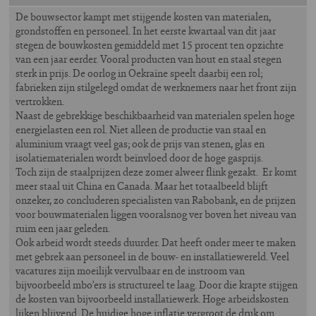
De bouwsector kampt met stijgende kosten van materialen,
grondstoffen en personeel. In het eerste kwartaal van dit jaar
stegen de bouwkosten gemiddeld met 15 procent ten opzichte
van een jaar eerder. Vooral producten van hout en staal stegen
sterk in prijs. De oorlog in Oekraïne speelt daarbij een rol;
fabrieken zijn stilgelegd omdat de werknemers naar het front zijn
vertrokken.
Naast de gebrekkige beschikbaarheid van materialen spelen hoge
energielasten een rol. Niet alleen de productie van staal en
aluminium vraagt veel gas; ook de prijs van stenen, glas en
isolatiematerialen wordt beïnvloed door de hoge gasprijs.
Toch zijn de staalprijzen deze zomer alweer flink gezakt. Er komt
meer staal uit China en Canada. Maar het totaalbeeld blijft
onzeker, zo concluderen specialisten van Rabobank, en de prijzen
voor bouwmaterialen liggen vooralsnog ver boven het niveau van
ruim een jaar geleden.
Ook arbeid wordt steeds duurder. Dat heeft onder meer te maken
met gebrek aan personeel in de bouw- en installatiewereld. Veel
vacatures zijn moeilijk vervulbaar en de instroom van
bijvoorbeeld mbo’ers is structureel te laag. Door die krapte stijgen
de kosten van bijvoorbeeld installatiewerk. Hoge arbeidskosten
lijken blijvend. De huidige hoge inflatie vergroot de druk om