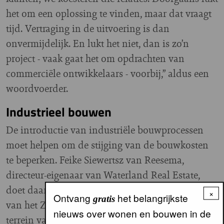
het om een oplossing te vinden, maar dat vraagt
tijd. Vertraging in de uitvoering is dan
onvermijdelijk. En lukt het niet, dan is zo’n
project - vaak gaat het om opdrachten van
commerciële ontwikkelaars - voorbij,” aldus een
woordvoerder.
Industrieel bouwen
De introductie van industriële bouwprocessen
moet helpen om de stijging van de bouwkosten
te beperken. Feike Siewertsz van Reesema,
directeur-eigenaar van Waterland Real Estate,
doet daar ervaring mee op bij de ontwikkeling
×
Ontvang
het belangrijkste
gratis
van het Zaans Kwartier in Zaanstad. Op het
nieuws over wonen en bouwen in de
terrein van de vroegere meelfabriek van Meneba