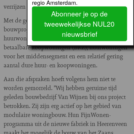
regio Amsterdam.
verrijzen meer dan zeshonderd woningen.
Abonneer je op de
Met de gemeente Zaanstad is een
tweewekelijkse NUL20
bouwprogramma afgesproken met sociale
nieuwsbrief
huurwoningen voor Parteon en WormerWonen,
betaalbare koopwoningen (BKZ), huurwoningen
voor het middensegment en een relatief gering
aantal dure huur- en koopwoningen.
Aan die afspraken hoeft volgens hem niet te
worden gemorreld. ”Wij hebben geruime tijd
geleden bouwbedrijf Van Wijnen bij ons project
betrokken. Zij zijn erg actief op het gebied van
modulaire woningbouw. Hun FijnWonen-
programma uit de nieuwe fabriek in Heerenveen
maakt het mogelijk de bouw van het Zaans