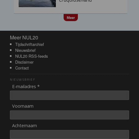
Meer
Meer NUL20
Meer NUL20
Tijdschriftarchief
Nieuwsbrief
NUL20 RSS-feeds
Disclaimer
Contact
NIEUWSBRIEF
E-mailadres *
Voornaam
Achternaam