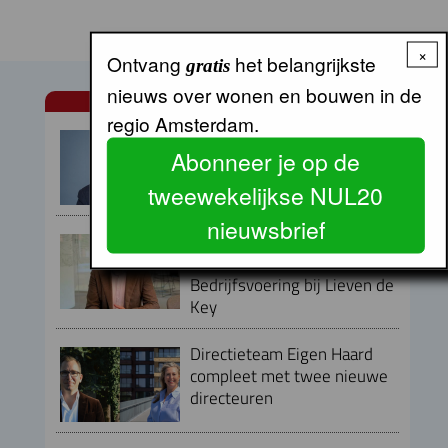
×
Ontvang
het belangrijkste
gratis
nieuws over wonen en bouwen in de
NUL20 NIEUWS
regio Amsterdam.
Armand van de Laar per 1
Abonneer je op de
september aangesteld als
secretaris-directeur MRA
tweewekelijkse NUL20
nieuwsbrief
Peter Kranenburg nieuwe
directeur Financiën en
Bedrijfsvoering bij Lieven de
Key
Directieteam Eigen Haard
compleet met twee nieuwe
directeuren