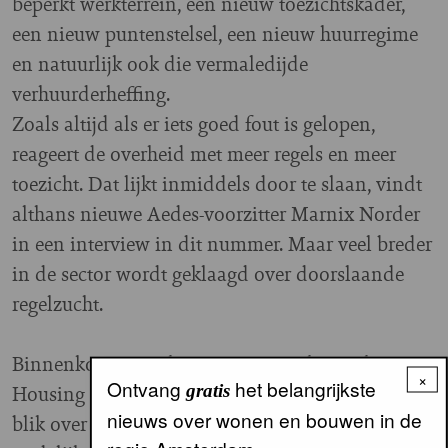
beperkt werkterrein, een nieuw toezichtskader,
een nieuw puntenstelsel, een nieuw huurregime
en natuurlijk ook die vermaledijde
verhuurderheffing.
Zoals altijd als er iets goed fout is gelopen,
reageert de overheid met meer regels en meer
toezicht. Dat lijkt inmiddels door te slaan, vindt
althans nieuwe Aedes-voorzitter Marnix Norder
in een interview in dit nummer. Maar veel breder
in de sector wordt geklaagd over doorslaande
regelzucht.
Binnenkort opent het International Social
×
Ontvang
het belangrijkste
gratis
Housing Festival. Voor ons aansporing voor een
nieuws over wonen en bouwen in de
blik over de grenzen. Hoe zorgen andere
regio Amsterdam.