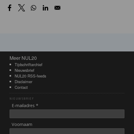
Meer NUL20
Meer NUL20
Tijdschriftarchief
Nieuwsbrief
NUL20 RSS-feeds
Disclaimer
Contact
NIEUWSBRIEF
E-mailadres *
Voornaam