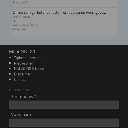
Platform31
Online college: beter benutten van bestaande woningbouw
08.10.2026
Nvt
Online bijeenkomst
Woonbond
Meer NUL20
Meer NUL20
Tijdschriftarchief
Nieuwsbrief
NUL20 RSS-feeds
Disclaimer
Contact
NIEUWSBRIEF
E-mailadres *
Voornaam