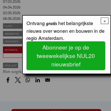
07.03.2026
04.04.2026
02.05.2026
06.06.2026
×
Ontvang
het belangrijkste
gratis
IJsbaanpad 1
PLAATS
nieuws over wonen en bouwen in de
Excursie
AGENDATYPE
regio Amsterdam.
Van Eesteren Museum
ORGANISATIE
Abonneer je op de
INFORMATIE
Meer informatie en tickets
tweewekelijkse NUL20
nieuwsbrief
UITGELICHT
Niet uitgelicht