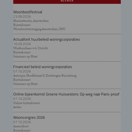
AGENDA
Woonbootfestival
23.08.2026
Marineterrein, Amsterdam
Bijeenkomst
Woonbootvereniging Amsterdam, LWO
Actualiteit huurbeleid woningcorporaties
16.09.2026
Winthontlaan 4-6, Utrecht
Bijeenkomst
Seminars op Maat
Financieel beleid woningcorporaties
07.10.2026
Antropia, Hoofdstraat 8, Driebergen-Rijsenburg
Bijeenkomst
Seminars op Maat
Online bijeenkomst Groene Huisvesters: Op weg naar Paris-proof
07.10.2026
Online bijeenkomst
Aedes
Wooncongres 2026
07.10.2026
Amersfoort
Bijeenkomst