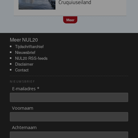
Cruquiuseiland
Meer
Meer NUL20
Meer NUL20
Tijdschriftarchief
Nieuwsbrief
NUL20 RSS-feeds
Disclaimer
Contact
NIEUWSBRIEF
E-mailadres *
Voornaam
Achternaam