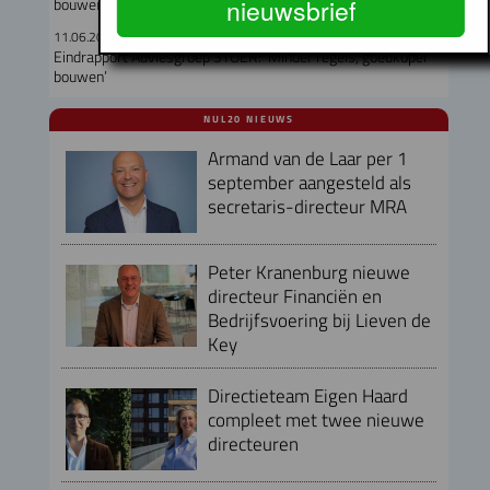
nieuwsbrief
bouwen en snellere afhandeling bezwaar
11.06.2025
Eindrapport Adviesgroep STOER: ‘Minder regels, goedkoper
bouwen’
NUL20 NIEUWS
Armand van de Laar per 1
september aangesteld als
secretaris-directeur MRA
Peter Kranenburg nieuwe
directeur Financiën en
Bedrijfsvoering bij Lieven de
Key
Directieteam Eigen Haard
compleet met twee nieuwe
directeuren