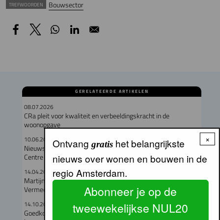
Bouwsector
TREFWOORDEN
GERELATEERDE ARTIKELEN
08.07.2026
CRa pleit voor kwaliteit en verbeeldingskracht in de
woonopgave
×
10.06.2026
Ontvang
het belangrijkste
gratis
Nieuws vanaf de Provada: herontwikkeling World Fashion
nieuws over wonen en bouwen in de
Centre en Schinkelhaven
regio Amsterdam.
14.04.2026
Martijn Leijdekker directeur woningbouwrenovatie bij Dura
Abonneer je op de
Vermeer Bouw en Vastgoed Amsterdam
14.10.2025
tweewekelijkse NUL20
Goedkoper bouwen langs het spoor, meer vergunningvrij