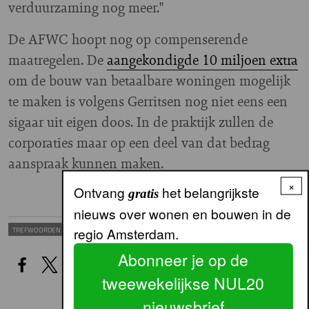
verduurzaming nog meer."
De AFWC hoopt nog op compenserende
maatregelen. De
aangekondigde 10 miljoen extra
om de bouw van betaalbare woningen mogelijk
te maken is volgens Gerritsen nog niet eens een
sigaar uit eigen doos. In de praktijk zullen de
corporaties maar op een deel van dat bedrag
aanspraak kunnen maken.
×
Ontvang
het belangrijkste
gratis
nieuws over wonen en bouwen in de
WONINGCORPORATIES
AFWC
regio Amsterdam.
TREFWOORDEN
Abonneer je op de
tweewekelijkse NUL20
nieuwsbrief