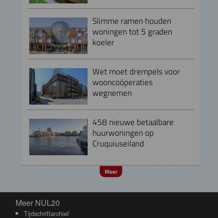
Slimme ramen houden
woningen tot 5 graden
koeler
Wet moet drempels voor
wooncoöperaties
wegnemen
458 nieuwe betaalbare
huurwoningen op
Cruquiuseiland
Meer
Meer NUL20
Meer NUL20
Tijdschriftarchief