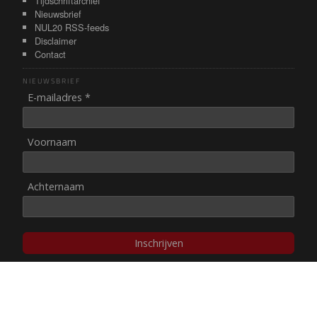
Tijdschriftarchief
Nieuwsbrief
NUL20 RSS-feeds
Disclaimer
Contact
NIEUWSBRIEF
E-mailadres *
Voornaam
Achternaam
Inschrijven
© NUL20, 2002-heden,
auteursrechten/disclaimer
Stichting NUL20 heeft de
ANBI-status
.
Image