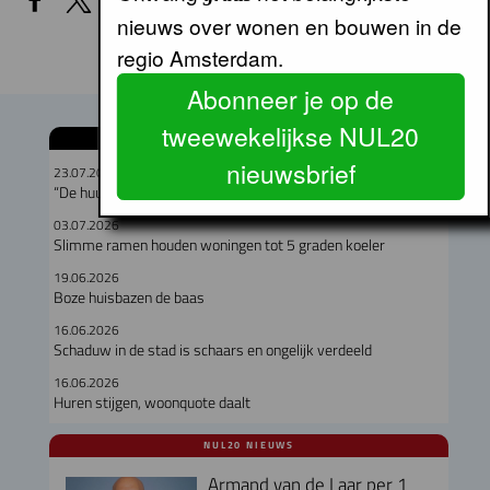
nieuws over wonen en bouwen in de
regio Amsterdam.
Abonneer je op de
tweewekelijkse NUL20
GERELATEERDE ARTIKELEN
nieuwsbrief
23.07.2026
“De huurmarkt is een schoolvoorbeeld van marktfalen”
03.07.2026
Slimme ramen houden woningen tot 5 graden koeler
19.06.2026
Boze huisbazen de baas
16.06.2026
Schaduw in de stad is schaars en ongelijk verdeeld
16.06.2026
Huren stijgen, woonquote daalt
NUL20 NIEUWS
Armand van de Laar per 1