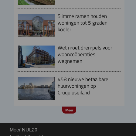
Slimme ramen houden
woningen tot 5 graden
koeler
Wet moet drempels voor
wooncoöperaties
wegnemen
458 nieuwe betaalbare
huurwoningen op
Cruquiuseiland
Meer
Meer NUL20
Meer NUL20