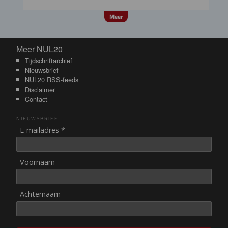
Meer
Meer NUL20
Meer NUL20
Tijdschriftarchief
Nieuwsbrief
NUL20 RSS-feeds
Disclaimer
Contact
NIEUWSBRIEF
E-mailadres *
Voornaam
Achternaam