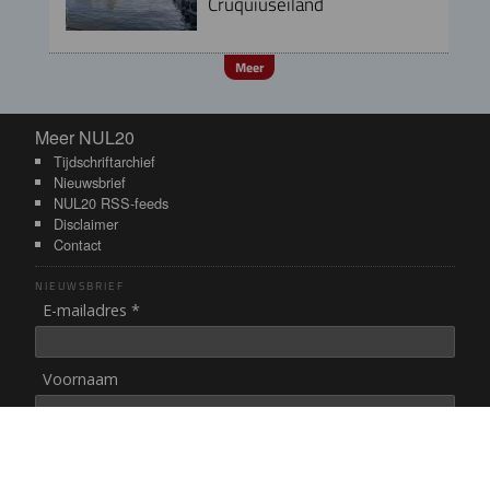
Cruquiuseiland
Meer
Meer NUL20
Meer NUL20
Tijdschriftarchief
Nieuwsbrief
NUL20 RSS-feeds
Disclaimer
Contact
NIEUWSBRIEF
E-mailadres *
Voornaam
Achternaam