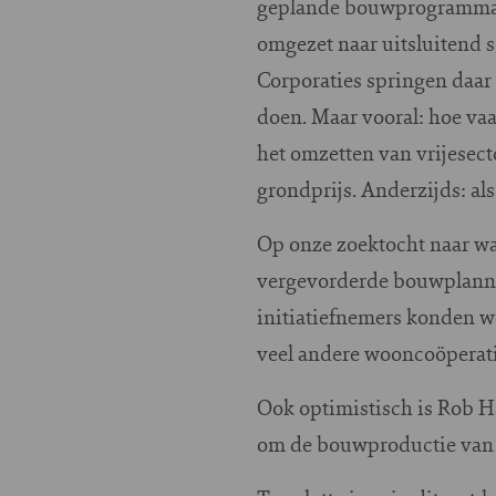
geplande bouwprogramma me
omgezet naar uitsluitend 
Corporaties springen daar 
doen. Maar vooral: hoe vaa
het omzetten van vrijesec
grondprijs. Anderzijds: al
Op onze zoektocht naar wa
vergevorderde bouwplanne
initiatiefnemers konden w
veel andere wooncoöperati
Ook optimistisch is Rob H
om de bouwproductie van d