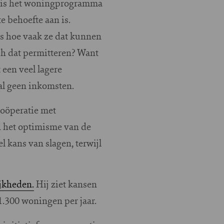
n is het woningprogramma
 behoefte aan is.
is hoe vaak ze dat kunnen
ch dat permitteren? Want
een veel lagere
aal geen inkomsten.
oöperatie met
 het optimisme van de
 kans van slagen, terwijl
ijkheden.
Hij ziet kansen
1.300 woningen per jaar.