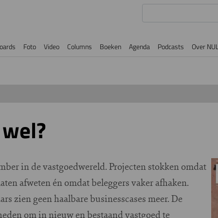
oards
Foto
Video
Columns
Boeken
Agenda
Podcasts
Over NU
 wel?
omber in de vastgoedwereld. Projecten stokken omdat
laten afweten én omdat beleggers vaker afhaken.
ars zien geen haalbare businesscases meer. De
eden om in nieuw en bestaand vastgoed te