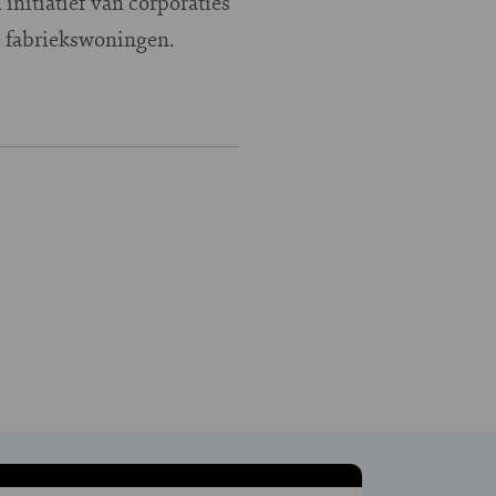
n initiatief van corporaties
 fabriekswoningen.