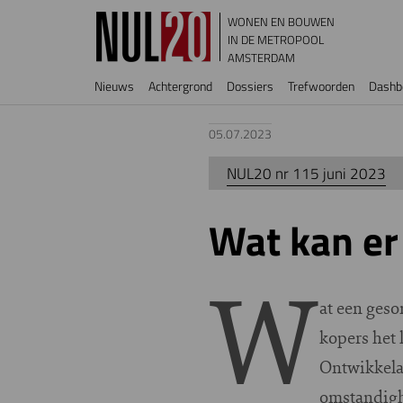
Overslaan en naar de inhoud gaan
WONEN EN BOUWEN
IN DE METROPOOL
AMSTERDAM
Hoofdnavigatie
Nieuws
Achtergrond
Dossiers
Trefwoorden
Dashb
05.07.2023
NUL20 nr 115 juni 2023
Wat kan er
W
at een ges
kopers het 
Ontwikkela
omstandigh