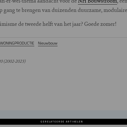
t-kan-er-wel-thema aandacht voor de
NH Bouwstroom
, ee
p gang te brengen van duizenden duurzame, modulaire
timisme de tweede helft van het jaar? Goede zomer!
WONINGPRODUCTIE
Nieuwbouw
0 (2002-2023)
GERELATEERDE ARTIKELEN