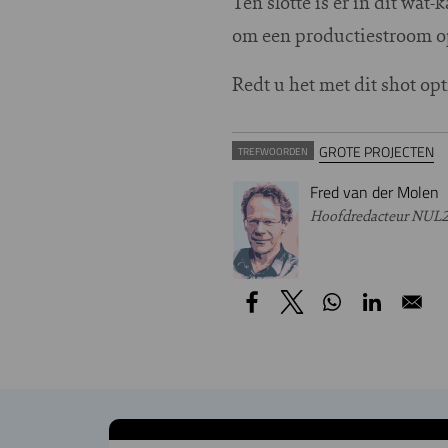
Ten slotte is er in dit wa
om een productiestroom o
Redt u het met dit shot op
GROTE PROJECTEN
TREFWOORDEN
Fred van der Molen
Hoofdredacteur NUL2