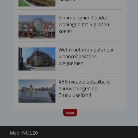
Slimme ramen houden
woningen tot 5 graden
koeler
Wet moet drempels voor
wooncoöperaties
wegnemen
458 nieuwe betaalbare
huurwoningen op
Cruquiuseiland
Meer
Meer NUL20
Meer NUL20