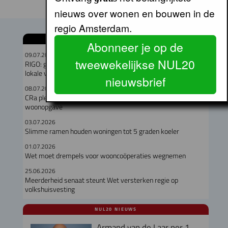
nieuws over wonen en bouwen in de
regio Amsterdam.
GERELATEERDE ARTIKELEN
Abonneer je op de
09.07.2026
tweewekelijkse NUL20
RIGO: geen verband tussen omvang woningcorporatie en
lokale verankering
nieuwsbrief
08.07.2026
CRa pleit voor kwaliteit en verbeeldingskracht in de
woonopgave
03.07.2026
Slimme ramen houden woningen tot 5 graden koeler
01.07.2026
Wet moet drempels voor wooncoöperaties wegnemen
25.06.2026
Meerderheid senaat steunt Wet versterken regie op
volkshuisvesting
NUL20 NIEUWS
Armand van de Laar per 1