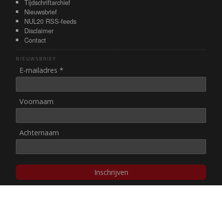
Tijdschriftarchief
Nieuwsbrief
NUL20 RSS-feeds
Disclaimer
Contact
NIEUWSBRIEF
E-mailadres *
Voornaam
Achternaam
Inschrijven
© NUL20, 2002-heden,
auteursrechten/disclaimer
Stichting NUL20 heeft de
ANBI-status
.
Image