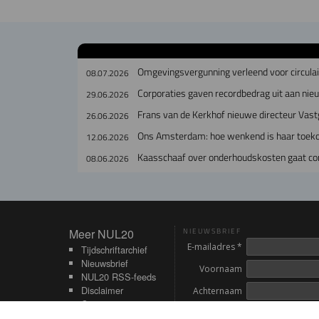
Omgevingsvergunning verleend voor circul
08.07.2026
Corporaties gaven recordbedrag uit aan ni
29.06.2026
Frans van de Kerkhof nieuwe directeur Vast
26.06.2026
Ons Amsterdam: hoe wenkend is haar toek
12.06.2026
Kaasschaaf over onderhoudskosten gaat cor
08.06.2026
Meer NUL20
Meer NUL20
NIEUWSBRIEF
E-mailadres *
Tijdschriftarchief
Nieuwsbrief
Voornaam
NUL20 RSS-feeds
Disclaimer
Achternaam
Contact