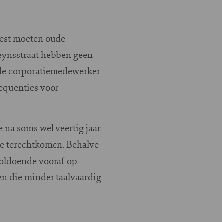
West moeten oude
eynsstraat hebben geen
 de corporatiemedewerker
equenties voor
 na soms wel veertig jaar
ze terechtkomen. Behalve
voldoende vooraf op
n die minder taalvaardig