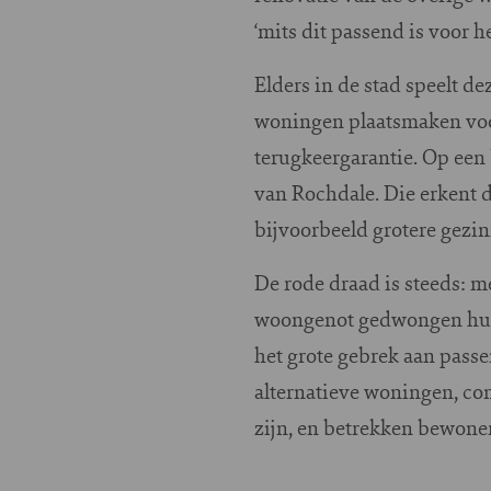
‘mits dit passend is voor h
Elders in de stad speelt 
woningen plaatsmaken voo
terugkeergarantie. Op een
van Rochdale. Die erkent 
bijvoorbeeld grotere gezi
De rode draad is steeds: m
woongenot gedwongen huis 
het grote gebrek aan pass
alternatieve woningen, c
zijn, en betrekken bewoner