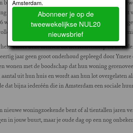
en bewoners die niet kunnen terugkeren naar een nieu
Amsterdam.
g te vinden, terwijl intussen een brief op de deurmat 
Abonneer je op de
6 wordt gesloopt. Informatie over beschikbare woninge
tweewekelijkse NUL20
onvolledig over de geschiktheid van de woning als men mi
nieuwsbrief
rheid onder deze mensen uit het Amsteldorp en de Kolen
veertig jaar geen groot onderhoud gepleegd door Ymere
en wonen met de boodschap dat hun woning gerenovee
n aantal uit hun huis en wordt aan hun lot overgelaten a
nde dat bijna iederéén die in Amsterdam een sociale hu
en nieuwe woningzoekende bent of al tientallen jaren ve
en in jouw buurt, maar je oude dag op een nog onbeken