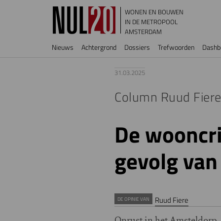
Overslaan en naar de inhoud gaan
WONEN EN BOUWEN
IN DE METROPOOL
AMSTERDAM
Hoofdnavigatie
Nieuws
Achtergrond
Dossiers
Trefwoorden
Dashb
31.03.2025
Column Ruud Fier
De wooncri
gevolg van
Ruud Fiere
DE OPINIE VAN
Onrust in het Amsteldorp. 