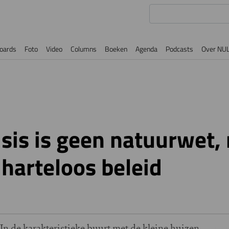
oards
Foto
Video
Columns
Boeken
Agenda
Podcasts
Over NU
e
sis is geen natuurwet,
 harteloos beleid
In de karakteristieke buurt met de kleine huizen