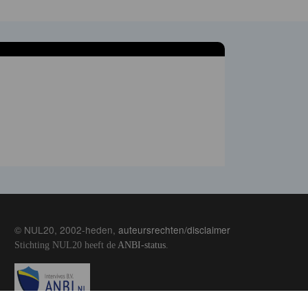
© NUL20, 2002-heden,
auteursrechten/disclaimer
Stichting NUL20 heeft de
ANBI-status
.
Image