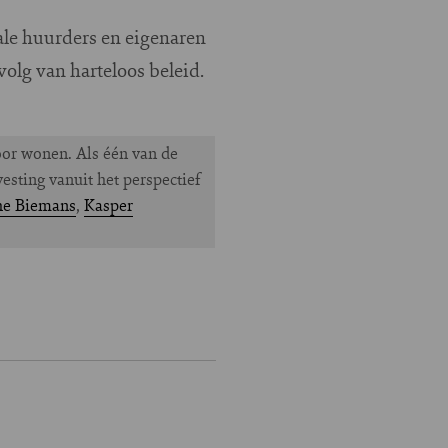
ale huurders en eigenaren
olg van harteloos beleid.
oor wonen. Als één van de
sting vanuit het perspectief
he Biemans
,
Kasper