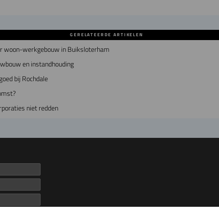
GERELATEERDE ARTIKELEN
air woon-werkgebouw in Buiksloterham
euwbouw en instandhouding
goed bij Rochdale
omst?
poraties niet redden