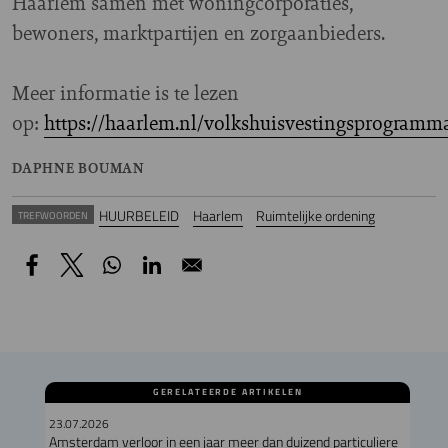
Haarlem samen met woningcorporaties,
bewoners, marktpartijen en zorgaanbieders.
Meer informatie is te lezen
op:
https://haarlem.nl/volkshuisvestingsprogramm
DAPHNE BOUMAN
HUURBELEID
Haarlem
Ruimtelijke ordening
TREFWOORDEN
GERELATEERDE ARTIKELEN
23.07.2026
Amsterdam verloor in een jaar meer dan duizend particuliere