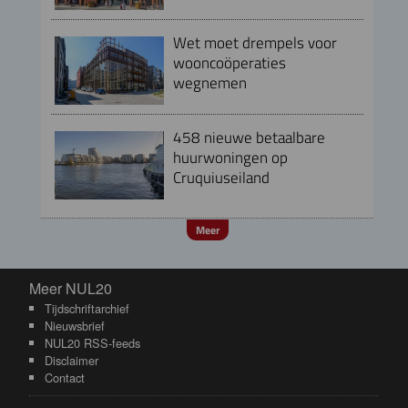
Wet moet drempels voor
wooncoöperaties
wegnemen
458 nieuwe betaalbare
huurwoningen op
Cruquiuseiland
Meer
Meer NUL20
Meer NUL20
Tijdschriftarchief
Nieuwsbrief
NUL20 RSS-feeds
Disclaimer
Contact