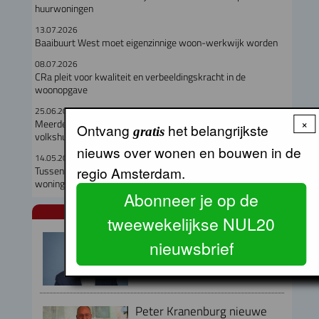
huurwoningen
13.07.2026
Baaibuurt West moet eigenzinnige woon-werkwijk worden
08.07.2026
CRa pleit voor kwaliteit en verbeeldingskracht in de
woonopgave
25.06.2026
×
Meerderheid senaat steunt Wet versterken regie op
Ontvang
het belangrijkste
gratis
volkshuisvesting
nieuws over wonen en bouwen in de
14.05.2026
Tussentijdse cijfers Amsterdamse Aanpak Volkshuisvesting:
regio Amsterdam.
woningbouw trekt aan
Abonneer je op de
NUL20 NIEUWS
tweewekelijkse NUL20
Armand van de Laar per 1
nieuwsbrief
september aangesteld als
secretaris-directeur MRA
Peter Kranenburg nieuwe