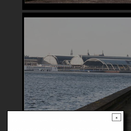
Image
×
Ontvang
het belangrijkste nieuws
gratis
over wonen en bouwen in de regio