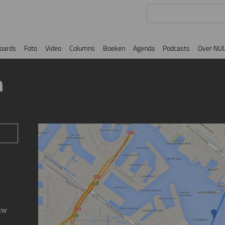
oards
Foto
Video
Columns
Boeken
Agenda
Podcasts
Over NU
m
Image
uw