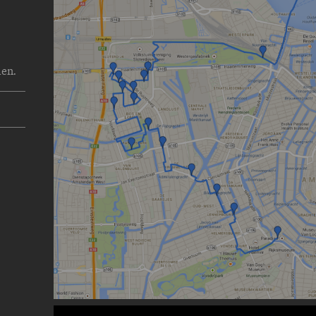
len.
Image