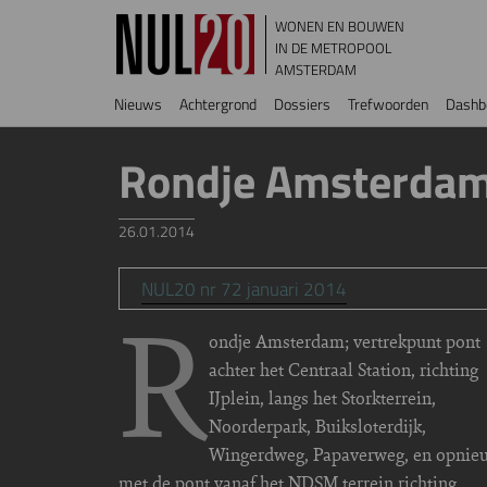
Overslaan en naar de inhoud gaan
WONEN EN BOUWEN
IN DE METROPOOL
AMSTERDAM
Hoofdnavigatie
Nieuws
Achtergrond
Dossiers
Trefwoorden
Dashb
Rondje Amsterda
26.01.2014
NUL20 nr 72 januari 2014
R
ondje Amsterdam; vertrekpunt pont
achter het Centraal Station, richting
IJplein, langs het Storkterrein,
Noorderpark, Buiksloterdijk,
Wingerdweg, Papaverweg, en opnie
met de pont vanaf het NDSM terrein richting