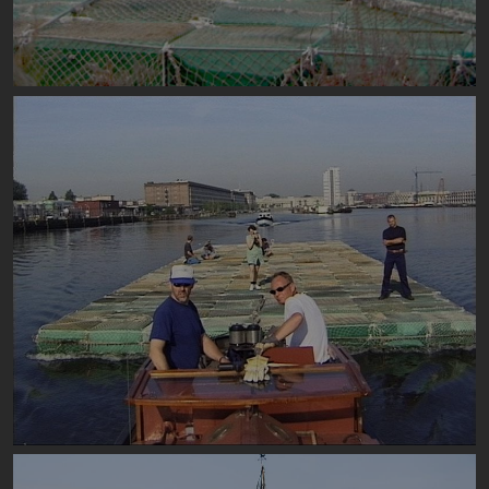
Image
Image