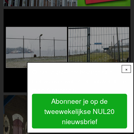
Image
×
Ontvang
het belangrijkste
gratis
nieuws over wonen en bouwen in de
regio Amsterdam.
Image
Abonneer je op de
tweewekelijkse NUL20
nieuwsbrief