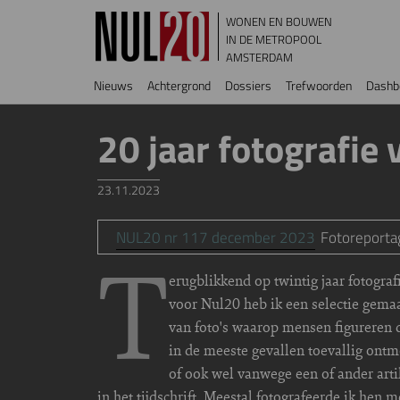
Overslaan en naar de inhoud gaan
WONEN EN BOUWEN
IN DE METROPOOL
AMSTERDAM
Hoofdnavigatie
Nieuws
Achtergrond
Dossiers
Trefwoorden
Dashb
20 jaar fotografie
23.11.2023
NUL20 nr 117 december 2023
Fotoreporta
T
erugblikkend op twintig jaar fotograf
voor Nul20 heb ik een selectie gema
van foto's waarop mensen figureren d
in de meeste gevallen toevallig ontm
of ook wel vanwege een of ander arti
in het tijdschrift. Meestal fotografeerde ik hen m