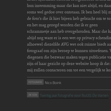
hun instemming maar dat kan niet altijd, en daa
soms wel gedoe over ontstaan. Ik ben heel blij 
de foto's die ik hier bijeen heb gebracht om te t
en het mag gezegd worden dat ik er geen
schrammetje aan heb overgehouden. Maar dat k
altijd nog want er is een wet op privacy schendin
alhoewel diezelfde AVG wet ook ruimte biedt a
fotograaf om zijn beroep te kunnen uitoefenen. 
diegenen die bezwaar maken tegen publicatie v
zijn of haar gezicht op deze website hoop ik dat
mij zullen contacteren om tot een vergelijk te k
Nico Boink
FOTOGRAFIE
Twintig jaar fotografie voor Nul20. De stenen
ZIE OOK