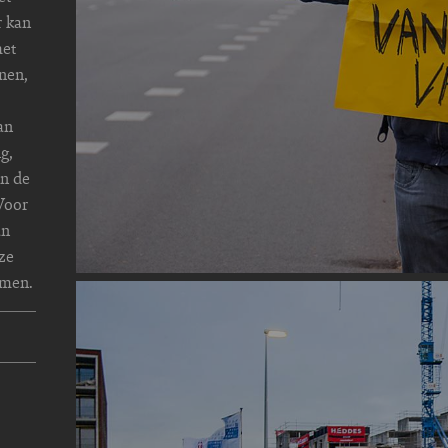
r kan
met
onen,
an
g,
an de
Voor
an
 ze
omen.
Image