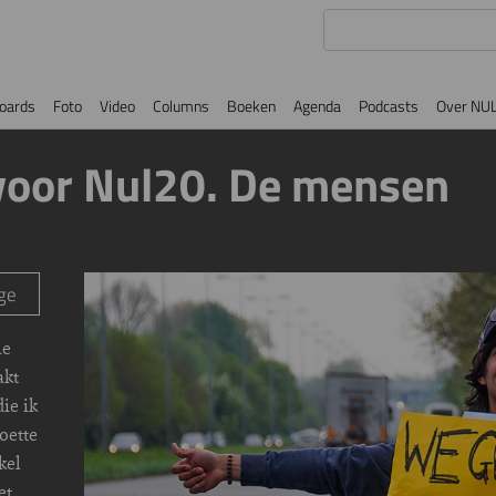
oards
Foto
Video
Columns
Boeken
Agenda
Podcasts
Over NU
 voor Nul20. De mensen
Image
ge
ie
akt
ie ik
oette
kel
et