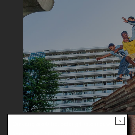
Image
×
Ontvang
het belangrijkste nieuws
gratis
over wonen en bouwen in de regio