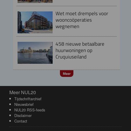
Wet moet drempels voor
wooncoöperaties
wegnemen
458 nieuwe betaalbare
huurwoningen op
Cruquiuseiland
Meer
Meer NUL20
Meer NUL20
Tijdschriftarchief
Nieuwsbrief
NUL20 RSS-feeds
Disclaimer
Contact