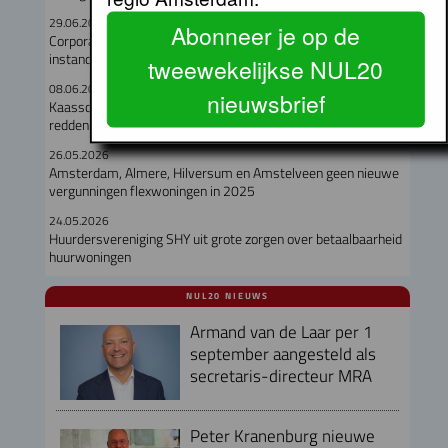
29.06.2026
Abonneer je op de
Corporaties gaven recordbedrag uit aan nieuwbouw en
instandhouding
tweewekelijkse NUL20
08.06.2026
nieuwsbrief
Kaasschaaf over onderhoudskosten gaat corporaties niet
redden
26.05.2026
Amsterdam, Almere, Hilversum en Amstelveen geen nieuwe
vergunningen flexwoningen in 2025
24.05.2026
Huurdersvereniging SHY uit grote zorgen over betaalbaarheid
huurwoningen
NUL20 NIEUWS
Armand van de Laar per 1
september aangesteld als
secretaris-directeur MRA
Peter Kranenburg nieuwe