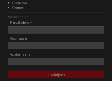
Disclaimer
Contact
NIEUWSBRIEF
E-mailadres *
Voornaam
Achternaam
Inschrijven
© NUL20, 2002-heden,
auteursrechten/disclaimer
Stichting NUL20 heeft de
ANBI-status
.
Image