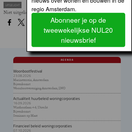
UITGELICHT
regio Amsterdam.
Niet uitgelicht
Abonneer je op de
tweewekelijkse NUL20
nieuwsbrief
AGENDA
Woonbootfestival
23.08.2026
Marineterrein, Amsterdam
Bijeenkomst
Woonbootvereniging Amsterdam, LWO
Actualiteit huurbeleid woningcorporaties
16.09.2026
Winthontlaan 4-6, Utrecht
Bijeenkomst
Seminars op Maat
Financieel beleid woningcorporaties
07.10.2026