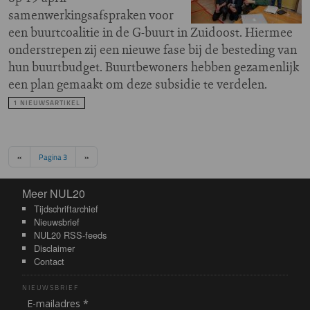
samenwerkingsafspraken voor
een buurtcoalitie in de G-buurt in Zuidoost. Hiermee
onderstrepen zij een nieuwe fase bij de besteding van
hun buurtbudget. Buurtbewoners hebben gezamenlijk
een plan gemaakt om deze subsidie te verdelen.
1 NIEUWSARTIKEL
Paginering
Vorige pagina
Volgende pagina
‹‹
Pagina 3
››
Meer NUL20
Meer NUL20
Tijdschriftarchief
Nieuwsbrief
NUL20 RSS-feeds
Disclaimer
Contact
NIEUWSBRIEF
E-mailadres *