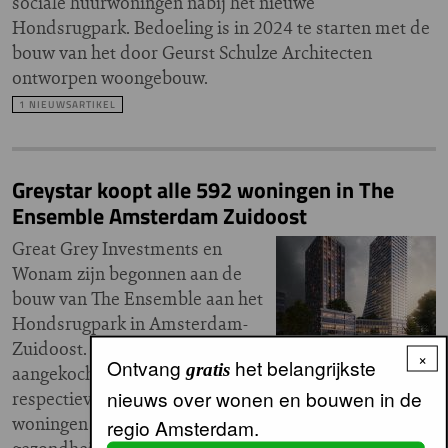
sociale huurwoningen nabij het nieuwe
Hondsrugpark. Bedoeling is in 2024 te starten met de
bouw van het door Geurst Schulze Architecten
ontworpen woongebouw.
1 NIEUWSARTIKEL
Greystar koopt alle 592 woningen in The
Ensemble Amsterdam Zuidoost
Great Grey Investments en
Wonam zijn begonnen aan de
bouw van The Ensemble aan het
Hondsrugpark in Amsterdam-
Zuidoost. De woningen in het complex zijn
×
Ontvang
het belangrijkste
gratis
aangekocht door Greystar. In de twee torens van
nieuws over wonen en bouwen in de
respectievelijk 115 en 95 meter komen naast 592
woningen faciliteiten en voorzieningen, zoals een
regio Amsterdam.