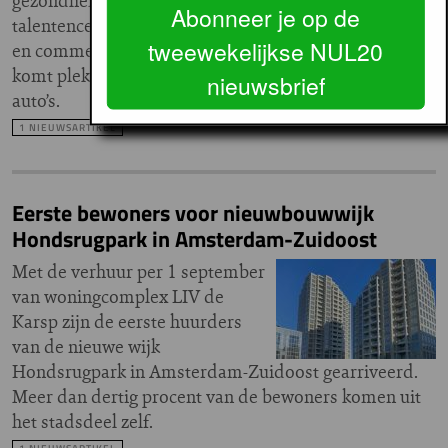
gezondheidscentrum met apotheek, een
Abonneer je op de
talentencentrum voor jongeren, kantoren (20.000 m2)
tweewekelijkse NUL20
en commerciële voorzieningen. In de parkeergarage
komt plek voor 2.350 fietsen, 120 scooters en 239
nieuwsbrief
auto’s.
1 NIEUWSARTIKEL
Eerste bewoners voor nieuwbouwwijk
Hondsrugpark in Amsterdam-Zuidoost
Met de verhuur per 1 september
van woningcomplex LIV de
Karsp zijn de eerste huurders
van de nieuwe wijk
Hondsrugpark in Amsterdam-Zuidoost gearriveerd.
Meer dan dertig procent van de bewoners komen uit
het stadsdeel zelf.