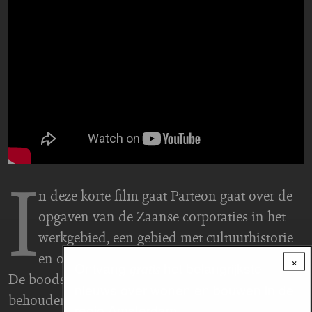
I
n deze korte film gaat Parteon gaat over de
opgaven van de Zaanse corporaties in het
werkgebied, een gebied met cultuurhistorie
en ook veel oude vooroorlogse woningen.
×
Ontvang
het belangrijkste
gratis
De boodschap: we kunnen niet al dat erfgoed
nieuws over wonen en bouwen in de
behouden als we ook moeten verdichten en
regio Amsterdam.