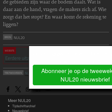
de gebieden zijn waar de bodem daalt. Wat is
daar aan de hand, vragen de makers zich af. Wie
zorgt dat het stopt? En waar komt de rekening te
liggen?
NUL20
BRON
WEBSITE
Ontvang
het belangrijkste nieu
gratis
Eerdere uitzendingen van 'Heel Holland Zakt'
wonen en bouwen in de regio Amste
Abonneer je op de tweewek
NUL20 nieuws
TREFWOORDEN
NUL20 nieuwsbrief
Meer NUL20
Meer NUL20
Tijdschriftarchief
Nieuwsbrief