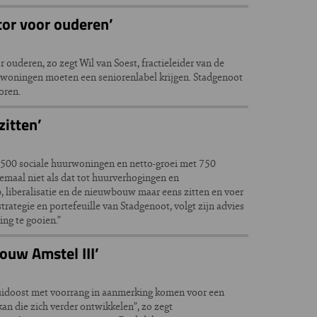
tor voor ouderen’
uderen, zo zegt Wil van Soest, fractieleider van de
 woningen moeten een seniorenlabel krijgen. Stadgenoot
oren.
itten’
.500 sociale huurwoningen en netto-groei met 750
emaal niet als dat tot huurverhogingen en
liberalisatie en de nieuwbouw maar eens zitten en voer
trategie en portefeuille van Stadgenoot, volgt zijn advies
ng te gooien.”
ouw Amstel III’
uidoost met voorrang in aanmerking komen voor een
n die zich verder ontwikkelen”, zo zegt