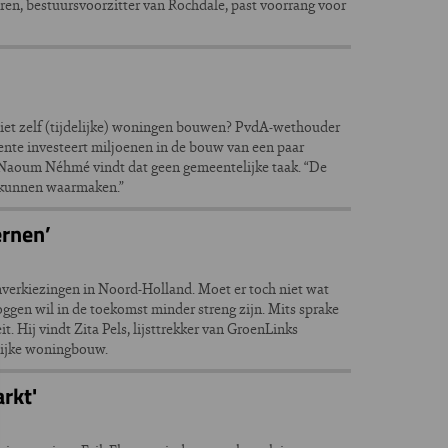
ren, bestuursvoorzitter van Rochdale, past voorrang voor
iet zelf (tijdelijke) woningen bouwen? PvdA-wethouder
ente investeert miljoenen in de bouw van een paar
Naoum Néhmé vindt dat geen gemeentelijke taak. “De
 kunnen waarmaken.”
ernen’
verkiezingen in Noord-Holland. Moet er toch niet wat
gen wil in de toekomst minder streng zijn. Mits sprake
t. Hij vindt Zita Pels, lijsttrekker van GroenLinks
elijke woningbouw.
rkt'