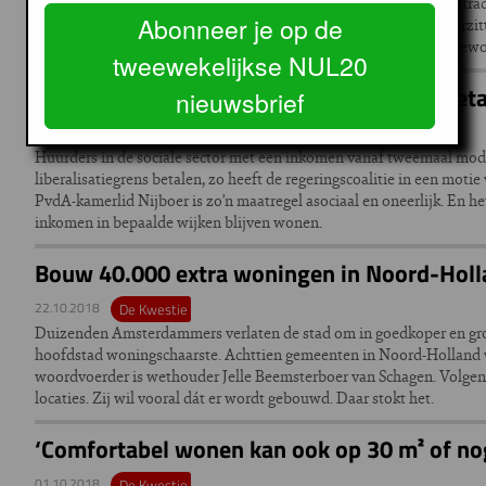
Raakt de stad door het toenemende aantal expats uit balans? SP-fract
Abonneer je op de
maatregelen. Maar dat is tegen het zere been van D66-fractievoorzi
buitenland afkomstige werknemers, vaak mensen met een heel gewo
tweewekelijkse NUL20
‘Laat scheefwoners versneld meer huur beta
nieuwsbrief
09.12.2018
De Kwestie
Huurders in de sociale sector met een inkomen vanaf tweemaal moda
liberalisatiegrens betalen, zo heeft de regeringscoalitie in een moti
PvdA-kamerlid Nijboer is zo’n maatregel asociaal en oneerlijk. En h
inkomen in bepaalde wijken blijven wonen.
Bouw 40.000 extra woningen in Noord-Hol
22.10.2018
De Kwestie
Duizenden Amsterdammers verlaten de stad om in goedkoper en grot
hoofdstad woningschaarste. Achttien gemeenten in Noord-Holland
woordvoerder is wethouder Jelle Beemsterboer van Schagen. Volgens
locaties. Zij wil vooral dát er wordt gebouwd. Daar stokt het.
‘Comfortabel wonen kan ook op 30 m² of no
01.10.2018
De Kwestie