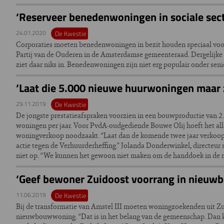
‘Reserveer benedenwoningen in sociale sec
24.01.2020
De Kwestie
Corporaties moeten benedenwoningen in bezit houden speciaal voor o
Partij van de Ouderen in de Amsterdamse gemeenteraad. Dergelijke
ziet daar niks in. Benedenwoningen zijn niet erg populair onder seni
‘Laat die 5.000 nieuwe huurwoningen maar z
29.11.2019
De Kwestie
De jongste prestatieafspraken voorzien in een bouwproductie van 2
woningen per jaar. Voor PvdA-oudgediende Bouwe Olij hoeft het all
woningverkoop noodzaakt. “Laat dan de komende twee jaar verkoop, 
actie tegen de Verhuurderheffing.” Jolanda Donderwinkel, directeur s
niet op. “We kunnen het gewoon niet maken om de handdoek in de ri
‘Geef bewoner Zuidoost voorrang in nieuwb
11.06.2019
De Kwestie
Bij de transformatie van Amstel III moeten woningzoekenden uit Z
nieuwbouwwoning. “Dat is in het belang van de gemeenschap. Dan ka