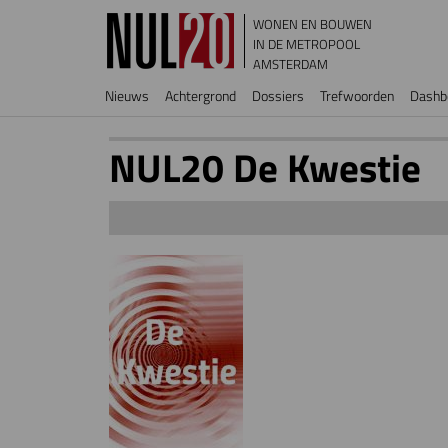
Overslaan en naar de inhoud gaan
WONEN EN BOUWEN
IN DE METROPOOL
AMSTERDAM
Hoofdnavigatie
Nieuws
Achtergrond
Dossiers
Trefwoorden
Dashb
NUL20 De Kwestie