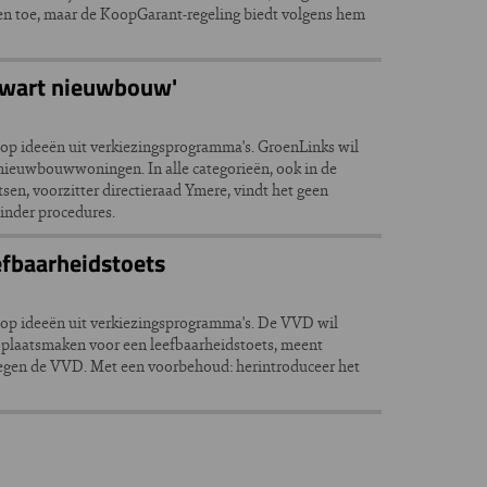
n toe, maar de KoopGarant-regeling biedt volgens hem
 kwart nieuwbouw'
op ideeën uit verkiezingsprogramma's. GroenLinks wil
ieuwbouwwoningen. In alle categorieën, ook in de
itsen, voorzitter directieraad Ymere, vindt het geen
inder procedures.
efbaarheidstoets
 op ideeën uit verkiezingsprogramma's. De VVD wil
plaatsmaken voor een leefbaarheidstoets, meent
tegen de VVD. Met een voorbehoud: herintroduceer het