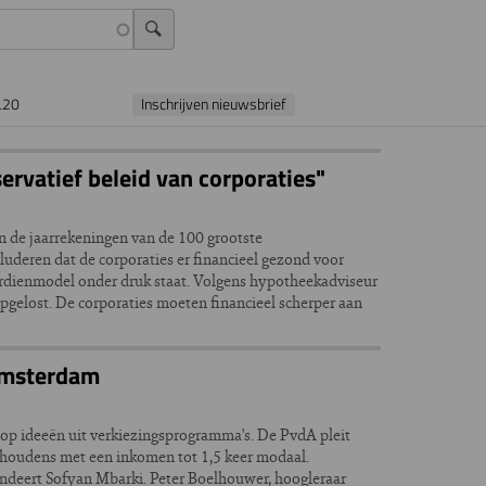
L20
Inschrijven nieuwsbrief
ervatief beleid van corporaties"
an de jaarrekeningen van de 100 grootste
uderen dat de corporaties er financieel gezond voor
verdienmodel onder druk staat. Volgens hypotheekadviseur
pgelost. De corporaties moeten financieel scherper aan
Amsterdam
op ideeën uit verkiezingsprogramma's. De PvdA pleit
houdens met een inkomen tot 1,5 keer modaal.
ndeert Sofyan Mbarki. Peter Boelhouwer, hoogleraar