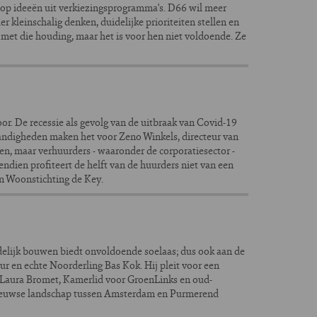
 op ideeën uit verkiezingsprogramma's. D66 wil meer
leinschalig denken, duidelijke prioriteiten stellen en
 met die houding, maar het is voor hen niet voldoende. Ze
oor. De recessie als gevolg van de uitbraak van Covid-19
ndigheden maken het voor Zeno Winkels, directeur van
en, maar verhuurders - waaronder de corporatiesector -
vendien profiteert de helft van de huurders niet van een
an Woonstichting de Key.
elijk bouwen biedt onvoldoende soelaas; dus ook aan de
r en echte Noorderling Bas Kok. Hij pleit voor een
 Laura Bromet, Kamerlid voor GroenLinks en oud-
leeuwse landschap tussen Amsterdam en Purmerend