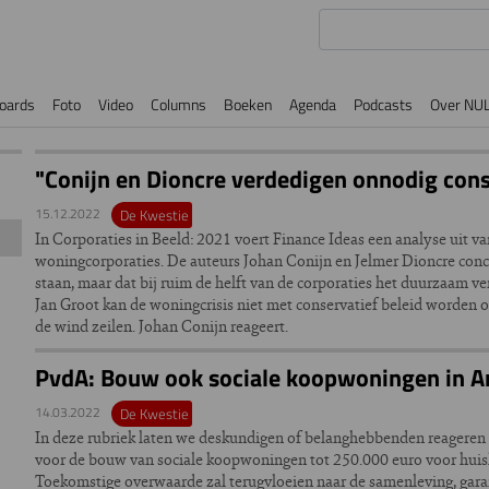
oards
Foto
Video
Columns
Boeken
Agenda
Podcasts
Over NU
"Conijn en Dioncre verdedigen onnodig cons
15.12.2022
De Kwestie
In Corporaties in Beeld: 2021 voert Finance Ideas een analyse uit v
woningcorporaties. De auteurs Johan Conijn en Jelmer Dioncre concl
staan, maar dat bij ruim de helft van de corporaties het duurzaam 
Jan Groot kan de woningcrisis niet met conservatief beleid worden o
de wind zeilen. Johan Conijn reageert.
PvdA: Bouw ook sociale koopwoningen in 
14.03.2022
De Kwestie
In deze rubriek laten we deskundigen of belanghebbenden reageren 
voor de bouw van sociale koopwoningen tot 250.000 euro voor huis
Toekomstige overwaarde zal terugvloeien naar de samenleving, gara