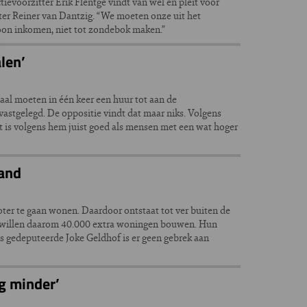
ievoorzitter Erik Flentge vindt van wel en pleit voor
tter Reiner van Dantzig. “We moeten onze uit het
on inkomen, niet tot zondebok maken.”
len’
al moeten in één keer een huur tot aan de
e vastgelegd. De oppositie vindt dat maar niks. Volgens
et is volgens hem juist goed als mensen met een wat hoger
land
er te gaan wonen. Daardoor ontstaat tot ver buiten de
 willen daarom 40.000 extra woningen bouwen. Hun
 gedeputeerde Joke Geldhof is er geen gebrek aan
g minder’