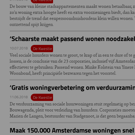
De bouw van kleine stadsappartementen maakt wonen betaalbaar, ze
zo’n woning extra hoogte heeft en extra voorzieningen biedt, dan k
bestrijdt de trend dat eenpersoonshuishoudens klein willen wonen.
ontzettend spijt krijgen.
‘Schaarste maakt passend wonen noodzakeli
10.07.2018
De Kwestie
Veel sociale huurders wonen te groot, te krap of in een te dure of t
lossen, is de conclusie van de 23 corporaties, inclusief vijf Amste
effectiever te gebruiken: Passend wonen. Minke Kolstein van Ymere li
Woonbond, heeft principiële bezwaren tegen het voorstel.
‘Gratis woningverbetering om verduurzaming
11.06.2018
De Kwestie
De verduurzaming van sociale huurwoningen stuit regelmatig op bez
Bouwagenda, pleit voor verleiding van huurders. Corporaties moet
Marien de Langen, bestuurder van Stadgenoot, is dat geen begaanba
Maak 150.000 Amsterdamse woningen snel 