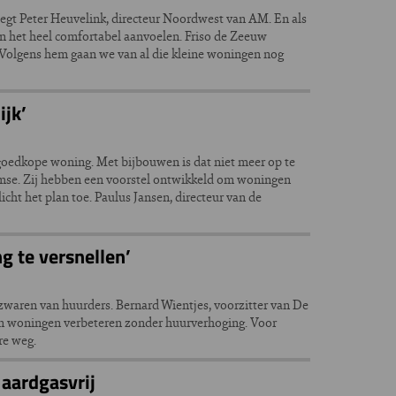
gt Peter Heuvelink, directeur Noordwest van AM. En als
an het heel comfortabel aanvoelen. Friso de Zeeuw
 Volgens hem gaan we van al die kleine woningen nog
jk’
e goedkope woning. Met bijbouwen is dat niet meer op te
rdamse. Zij hebben een voorstel ontwikkeld om woningen
cht het plan toe. Paulus Jansen, directeur van de
 te versnellen’
waren van huurders. Bernard Wientjes, voorzitter van De
en woningen verbeteren zonder huurverhoging. Voor
re weg.
aardgasvrij