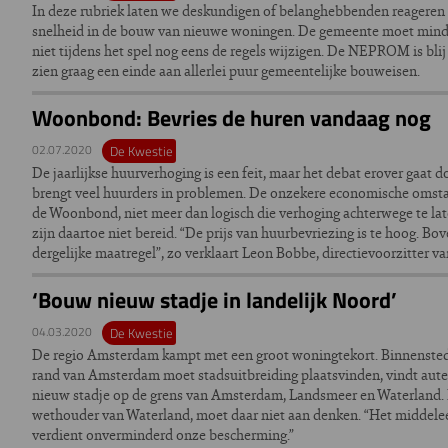
In deze rubriek laten we deskundigen of belanghebbenden reageren
snelheid in de bouw van nieuwe woningen. De gemeente moet minder k
niet tijdens het spel nog eens de regels wijzigen. De NEPROM is blij
zien graag een einde aan allerlei puur gemeentelijke bouweisen.
Woonbond: Bevries de huren vandaag nog
02.07.2020
De Kwestie
De jaarlijkse huurverhoging is een feit, maar het debat erover gaat d
brengt veel huurders in problemen. De onzekere economische omsta
de Woonbond, niet meer dan logisch die verhoging achterwege te lat
zijn daartoe niet bereid. “De prijs van huurbevriezing is te hoog. Bo
dergelijke maatregel”, zo verklaart Leon Bobbe, directievoorzitter v
‘Bouw nieuw stadje in landelijk Noord’
04.03.2020
De Kwestie
De regio Amsterdam kampt met een groot woningtekort. Binnensted
rand van Amsterdam moet stadsuitbreiding plaatsvinden, vindt auteu
nieuw stadje op de grens van Amsterdam, Landsmeer en Waterland.
wethouder van Waterland, moet daar niet aan denken. “Het midde
verdient onverminderd onze bescherming.”