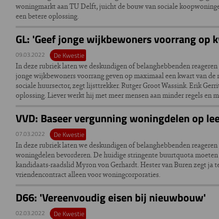
woningmarkt aan TU Delft, juicht de bouw van sociale koopwoninge
een betere oplossing.
GL: 'Geef jonge wijkbewoners voorrang op
09.03.2022
De Kwestie
In deze rubriek laten we deskundigen of belanghebbenden reageren 
jonge wijkbewoners voorrang geven op maximaal een kwart van de n
sociale huursector, zegt lijsttrekker. Rutger Groot Wassink. Erik Gerr
oplossing. Liever werkt hij met meer mensen aan minder regels en m
VVD: Baseer vergunning woningdelen op le
07.03.2022
De Kwestie
In deze rubriek laten we deskundigen of belanghebbenden reageren
woningdelen bevorderen. De huidige stringente buurtquota moeten 
kandidaats-raadslid Myron von Gerhardt. Hester van Buren zegt ja 
vriendencontract alleen voor woningcorporaties.
D66: 'Vereenvoudig eisen bij nieuwbouw'
02.03.2022
De Kwestie