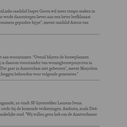
Links-raadslid Jasper Groen wil meer tempo maken in
 werkt daarentegen liever aan een beter leefklimaat
 business gepushte hype”, meent raadslid Anton van
rt aan woonruimte. “Overal blijven de bouwplannen
Hij is daarom voorstander van woningbouwprojecten in
. “Dat gaat in Amsterdam niet gebeuren”, meent Marjolein
heggen behouden voor volgende generaties.”
rkt, zo vindt SP-lijststrekker Laurens Ivens.
n credo bij de komende verkiezingen. Anderen, zoals D66-
oegankelijke stad. "Wij willen geen hek om de Amsterdamse