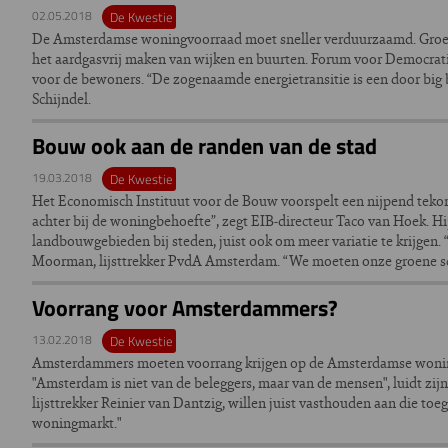
02.05.2018
De Kwestie
De Amsterdamse woningvoorraad moet sneller verduurzaamd. Groen
het aardgasvrij maken van wijken en buurten. Forum voor Democratie
voor de bewoners. “De zogenaamde energietransitie is een door big
Schijndel.
Bouw ook aan de randen van de stad
19.03.2018
De Kwestie
Het Economisch Instituut voor de Bouw voorspelt een nijpend teko
achter bij de woningbehoefte”, zegt EIB-directeur Taco van Hoek. 
landbouwgebieden bij steden, juist ook om meer variatie te krijgen
Moorman, lijsttrekker PvdA Amsterdam. “We moeten onze groene sc
Voorrang voor Amsterdammers?
13.02.2018
De Kwestie
Amsterdammers moeten voorrang krijgen op de Amsterdamse woningma
"Amsterdam is niet van de beleggers, maar van de mensen", luidt zij
lijsttrekker Reinier van Dantzig, willen juist vasthouden aan die t
woningmarkt."