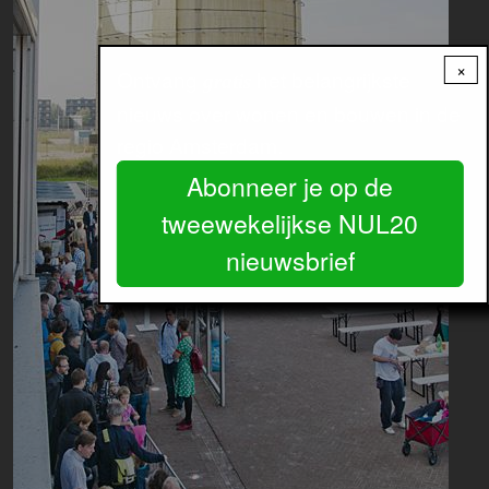
×
Ontvang
het belangrijkste
gratis
nieuws over wonen en bouwen in de
regio Amsterdam.
Abonneer je op de
tweewekelijkse NUL20
nieuwsbrief