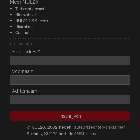
Meer NUL20
Meer NUL20
Tijdschriftarchief
Nieuwsbrief
NUL20 RSS-feeds
Disclaimer
Contact
NIEUWSBRIEF
E-mailadres *
Voornaam
Achternaam
Inschrijven
© NUL20, 2002-heden,
auteursrechten/disclaimer
Stichting NUL20 heeft de
ANBI-status
.