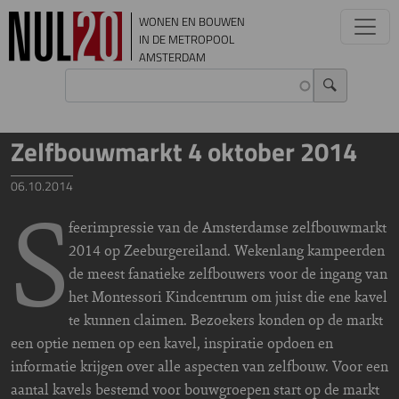
Overslaan en naar de inhoud gaan
WONEN EN BOUWEN
IN DE METROPOOL
AMSTERDAM
Zelfbouwmarkt 4 oktober 2014
06.10.2014
S
feerimpressie van de Amsterdamse zelfbouwmarkt
2014 op Zeeburgereiland. Wekenlang kampeerden
de meest fanatieke zelfbouwers voor de ingang van
het Montessori Kindcentrum om juist die ene kavel
te kunnen claimen. Bezoekers konden op de markt
een optie nemen op een kavel, inspiratie opdoen en
informatie krijgen over alle aspecten van zelfbouw. Voor een
aantal kavels bestemd voor bouwgroepen start op de markt