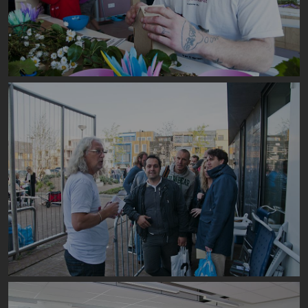
Image
Image