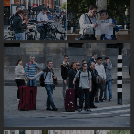
Image
Image