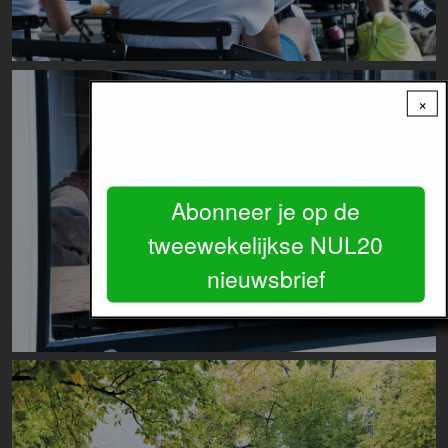
Image
×
Ontvang
het belangrijkste
gratis
nieuws over wonen en bouwen in de
regio Amsterdam.
Abonneer je op de
tweewekelijkse NUL20
nieuwsbrief
Image