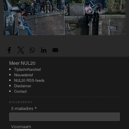
Meer NUL20
Meer NUL20
Tijdschriftarchief
Nieuwsbrief
NUL20 RSS-feeds
Disclaimer
Contact
NIEUWSBRIEF
E-mailadres *
Voornaam