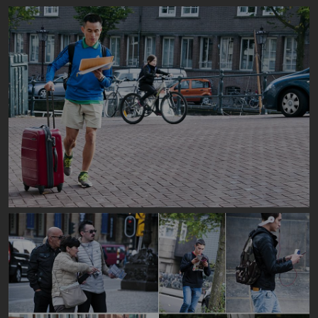
Image
Image