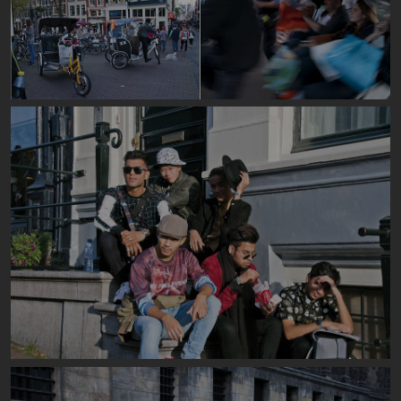
Image
Image