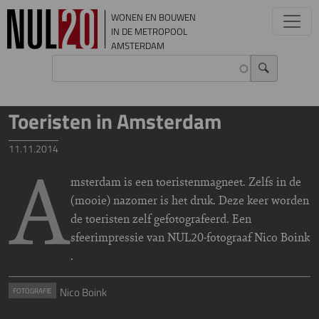
Overslaan en naar de inhoud gaan
WONEN EN BOUWEN
IN DE METROPOOL
AMSTERDAM
Toeristen in Amsterdam
11.11.2014
A
msterdam is een toeristenmagneet. Zelfs in de
(mooie) nazomer is het druk. Deze keer worden
de toeristen zelf gefotografeerd. Een
sfeerimpressie van NUL20-fotograaf Nico Boink
.
Nico Boink
FOTOGRAFIE