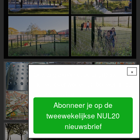
Image
×
Ontvang
het belangrijkste
gratis
nieuws over wonen en bouwen in de
regio Amsterdam.
Abonneer je op de
tweewekelijkse NUL20
nieuwsbrief
Image