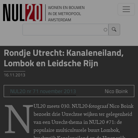
Overslaan en naar de inhoud gaan
WONEN EN BOUWEN
IN DE METROPOOL
AMSTERDAM
Rondje Utrecht: Kanaleneiland,
Lombok en Leidsche Rijn
16.11.2013
NUL20 nr 71 november 2013
Nico Boink
N
UL20 meets 030. NUL20-fotograaf Nico Boink
bezoekt drie Utrechtse wijken ter gelegenheid
van een Utrecht-thema in NUL20 #71: de
populaire multiculturele buurt Lombok,
krachtwijk Kanaleneiland en de Vinex-wijk