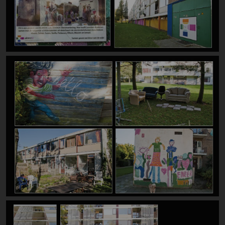
Image
Image