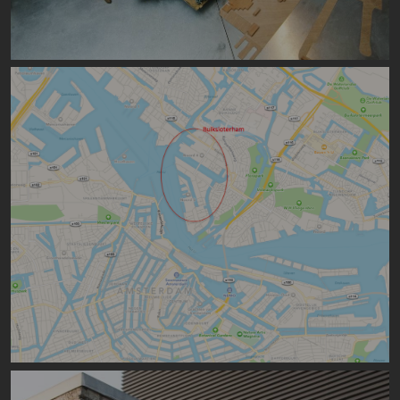
Image
Image