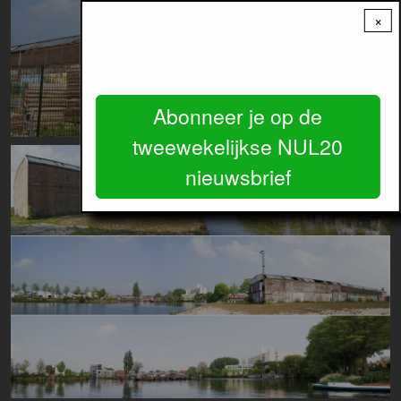
×
Ontvang
het belangrijkste
gratis
nieuws over wonen en bouwen in de
regio Amsterdam.
Abonneer je op de
tweewekelijkse NUL20
Image
nieuwsbrief