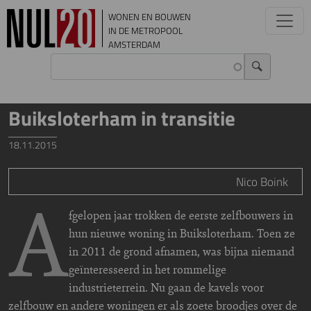
Overslaan en naar de inhoud gaan
WONEN EN BOUWEN
IN DE METROPOOL
AMSTERDAM
Buiksloterham in transitie
18.11.2015
Nico Boink
A
fgelopen jaar trokken de eerste zelfbouwers in
hun nieuwe woning in Buiksloterham. Toen ze
in 2011 de grond afnamen, was bijna niemand
geïnteresseerd in het rommelige
industrieterrein. Nu gaan de kavels voor
zelfbouw en andere woningen er als zoete broodjes over de