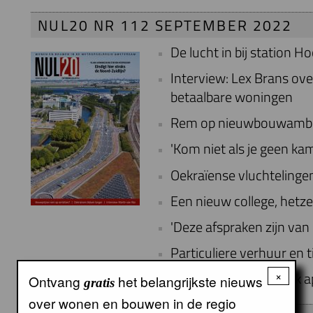
NUL20 NR 112 SEPTEMBER 2022
De lucht in bij station H
Interview: Lex Brans ov
betaalbare woningen
Rem op nieuwbouwambi
'Kom niet als je geen ka
Oekraïense vluchtelingen
Een nieuw college, hetze
'Deze afspraken zijn van
Particuliere verhuur en t
×
'Dit is echt wel een vak a
Ontvang
het belangrijkste nieuws
gratis
over wonen en bouwen in de regio