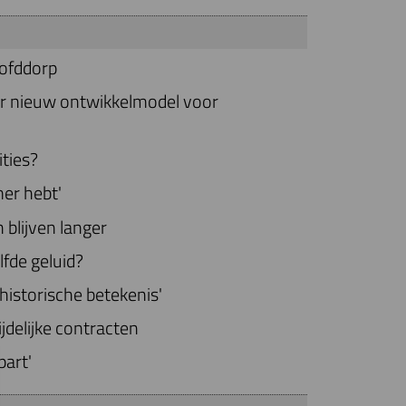
oofddorp
er nieuw ontwikkelmodel voor
ties?
mer hebt'
 blijven langer
lfde geluid?
 historische betekenis'
ijdelijke contracten
part'