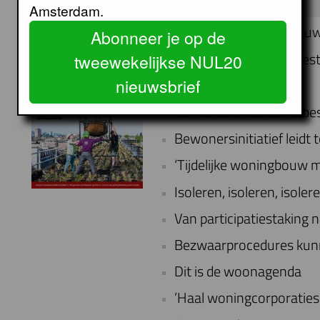
NUL20 NR 111 JUNI 2022
Amsterdam.
De praktijk van het bla
Abonneer je op de
Op weg naar klimaatbe
tweewekelijkse NUL20
Bajeskwartier
nieuwsbrief
Convenant Toekomstbe
Bewonersinitiatief leidt
‘Tijdelijke woningbouw m
Isoleren, isoleren, isoler
Van participatiestaking 
Bezwaarprocedures kunn
Dit is de woonagenda
’Haal woningcorporaties 