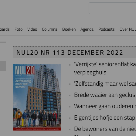
oards
Foto
Video
Columns
Boeken
Agenda
Podcasts
Over NU
NUL20 NR 113 DECEMBER 2022
'Verrijkte' seniorenflat 
verpleeghuis
'Zelfstandig maar wel s
Brede waaier aan geclu
Wanneer gaan ouderen nu
Eigentijds hofje een stap 
De bewoners van de ni