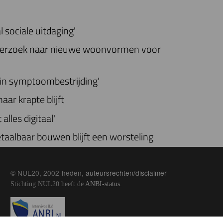
l sociale uitdaging'
derzoek naar nieuwe woonvormen voor
d in symptoombestrijding'
ar krapte blijft
alles digitaal'
betaalbaar bouwen blijft een worsteling
© NUL20, 2002-heden,
auteursrechten/disclaimer
Stichting NUL20 heeft de
ANBI-status
.
Image