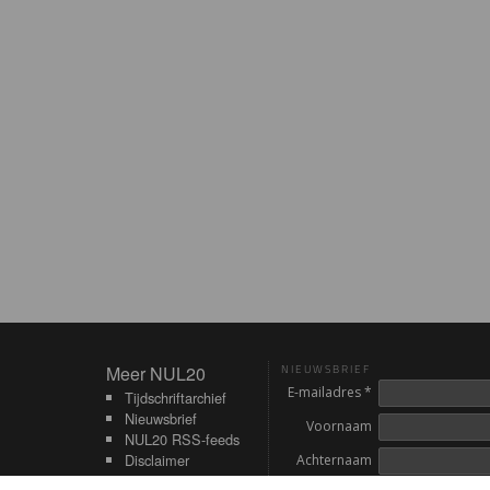
Meer NUL20
Meer NUL20
NIEUWSBRIEF
E-mailadres *
Tijdschriftarchief
Nieuwsbrief
Voornaam
NUL20 RSS-feeds
Disclaimer
Achternaam
Contact