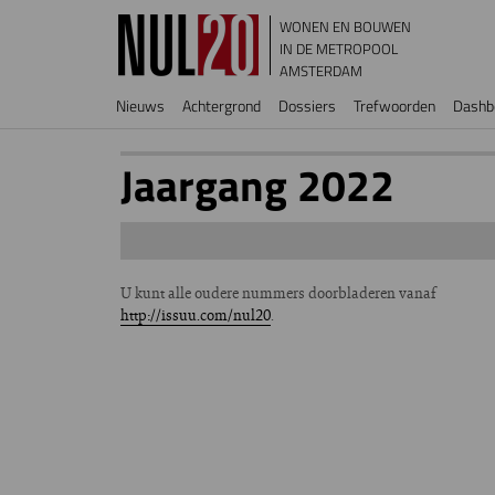
Overslaan en naar de inhoud gaan
WONEN EN BOUWEN
IN DE METROPOOL
AMSTERDAM
Hoofdnavigatie
Nieuws
Achtergrond
Dossiers
Trefwoorden
Dashb
Jaargang 2022
U kunt alle oudere nummers doorbladeren vanaf
http://issuu.com/nul20
.