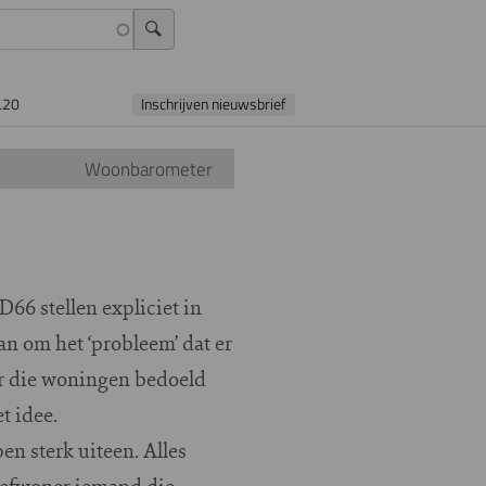
L20
Inschrijven nieuwsbrief
Woonbarometer
66 stellen expliciet in
n om het ‘probleem’ dat er
r die woningen bedoeld
et idee.
n sterk uiteen. Alles
heefwoner iemand die