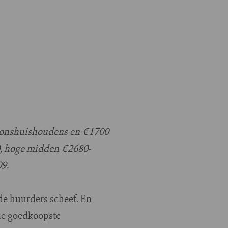
soonshuishoudens en €1700
, hoge midden €2680-
09.
de huurders scheef. En
de goedkoopste