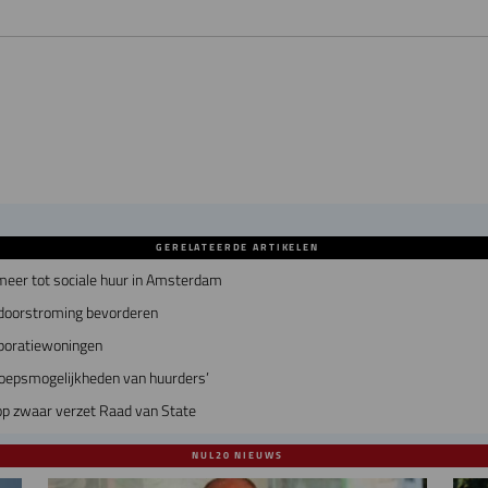
GERELATEERDE ARTIKELEN
eer tot sociale huur in Amsterdam
 doorstroming bevorderen
rporatiewoningen
oepsmogelijkheden van huurders’
 op zwaar verzet Raad van State
NUL20 NIEUWS