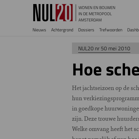
Overslaan en naar de inhoud gaan
WONEN EN BOUWEN
IN DE METROPOOL
AMSTERDAM
Hoofdnavigatie
Nieuws
Achtergrond
Dossiers
Trefwoorden
Dashb
NUL20 nr 50 mei 2010
Hoe sche
Het jachtseizoen op de sc
hun verkiezingsprogramma’
in goedkope huurwoningen
zijn. Deze trouwe huurders
Welke omvang heeft het sc
hangt namelijk af van hoe