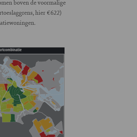
komen boven de voormalige
rtoeslaggrens, hier €622)
oratiewoningen.