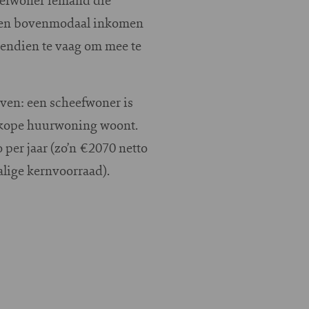
t een bovenmodaal inkomen
ovendien te vaag om mee te
ven: een scheefwoner is
dkope huurwoning woont.
per jaar (zo’n €2070 netto
alige kernvoorraad).