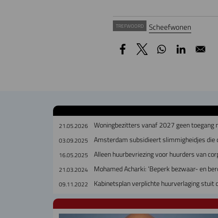
Scheefwonen
TREFWOORD
Woningbezitters vanaf 2027 geen toegang m
21.05.2026
Amsterdam subsidieert slimmigheidjes die
03.09.2025
Alleen huurbevriezing voor huurders van co
16.05.2025
Mohamed Acharki: ‘Beperk bezwaar- en ber
21.03.2024
Kabinetsplan verplichte huurverlaging stuit
09.11.2022