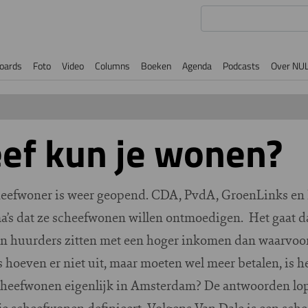
oards
Foto
Video
Columns
Boeken
Agenda
Podcasts
Over NU
ef kun je wonen?
heefwoner is weer geopend. CDA, PvdA, GroenLinks en D
s dat ze scheefwonen willen ontmoedigen. Het gaat da
 huurders zitten met een hoger inkomen dan waarvoo
 hoeven er niet uit, maar moeten wel meer betalen, is h
heefwonen eigenlijk in Amsterdam? De antwoorden lope
 je scheefwonen definieert. Volgens Van Dale is een sc