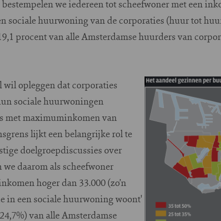
 bestempelen we iedereen tot scheefwoner met een in
en sociale huurwoning van de corporaties (huur tot huu
 19,1 procent van alle Amsterdamse huurders van corp
l wil opleggen dat corporaties
hun sociale huurwoningen
ens met maximuminkomen van
grens lijkt een belangrijke rol te
stige doelgroepdiscussies over
n we daarom als scheefwoner
 inkomen hoger dan 33.000 (zo’n
e in een sociale huurwoning woont'
 (24,7%) van alle Amsterdamse