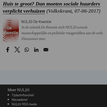
Huis te groot? Dan moeten sociale huurders
verplicht verhuizen
(Volkskrant, 07-06-2017)
NUL20 De Kwestie
In de rubriek De Kwestie stelt NUL20 actuele
maatschappelijke en politieke vraagstukken aan de orde.
Discussieer mee.
Meer NUL20
Meer NUL20
Tijdschriftarchief
Nieuwsbrief
NUL20 RSS-feeds