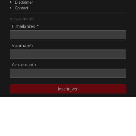
Disclaimer
Contact
NIEUWSBRIEF
E-mailadres *
Voornaam
Achternaam
Inschrijven
© NUL20, 2002-heden,
auteursrechten/disclaimer
Stichting NUL20 heeft de
ANBI-status
.
Image