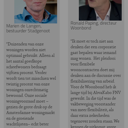
Ronald Paping, directeur
Marien de Langen,
Woonbond
bestuurder Stadgenoot
“Ik moet er toch niet aan
“
Duizenden van onze
denken dat een corporatie
woningen worden niet
gaat bepalen waar iemand
optimaal gebruikt. Alleen al
mag wonen. Het pleidooi
het aantal goedkope
voor flexibele
scheefwoners bedraagt
wooncontracten doet mij
vijftien procent. Verder
denken aan de discussie over
wordt tien tot misschien wel
flexibilisering van arbeid.
twintig procent van onze
Voor de Woonbond heb ik
woningen onrechtmatig
lange tijd bij AbvaKabo FNV
bewoond. Onze sociale
gewerkt. In die tijd was de
woningvoorraad moet –
vakbeweging voorstander
gezien de grote druk op de
van meer flexibiliteit, als
Amsterdamse woningmarkt
daar extra zekerheden
en de groeiende
tegenover zouden staan. We
wachtlijsten– echt beter
kennen de uitkomst: grote