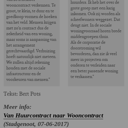
huurders. Ik heb het over de
wooncontract verkennen. Te
grote groep met een karig
groot, te klein, te duur en te
inkomen. Ook zij worden als
goedkoop vormen de hoeken
scheefwoners weggezet. Dat
van het veld. Mensen krijgen
deugt niet. In de sociale
met zo’n contract dus de
woningvoorraad horen brede
zekerheid van een woning,
middengroepen thuis.
maar soms is aanpassing van
Als de corporatie de
het arrangement
doorstroming wil
gerechtvaardigd. Verhuizing
bevorderen, dan zie ik veel
hoeft natuurlijk niet meteen.
meer in projecten om
We zullen altijd rekening
ouderen te verleiden naar
houden met de sociale
een beter passende woning
infrastructuur en de
te verkassen.”
voorkeuren van mensen.”
Tekst: Bert Pots
Meer info:
Van Huurcontract naar Wooncontract
(Stadgenoot, 07-06-2017)