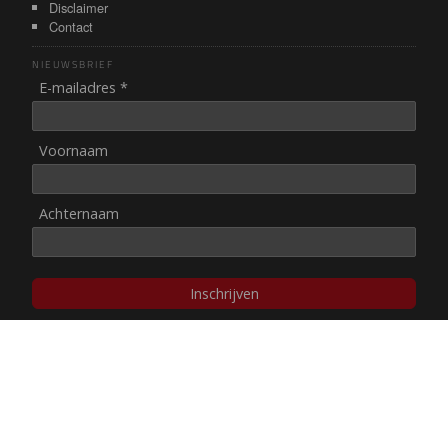
Disclaimer
Contact
NIEUWSBRIEF
E-mailadres *
Voornaam
Achternaam
Inschrijven
© NUL20, 2002-heden,
auteursrechten/disclaimer
Stichting NUL20 heeft de
ANBI-status
.
Image