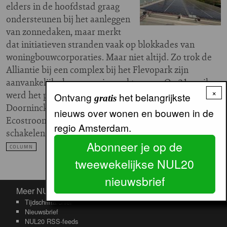
elders in de hoofdstad graag
ondersteunen bij het aanleggen
van zonnedaken, maar merkt
dat initiatieven stranden vaak op blokkades van
woningbouwcorporaties. Maar niet altijd. Zo trok de
Alliantie bij een complex bij het Flevopark zijn
aanvankelijke bezwaren in werkte mee. Op 21 april
×
werd het project geopend door wethouder Van
Ontvang
het belangrijkste
gratis
Doorninck. Bestuurder Noortje van Kleef van
nieuws over wonen en bouwen in de
Ecostroom roept andere corporaties op ook over te
regio Amsterdam.
schakelen…
meer
Abonneer je op de
COLUMN
tweewekelijkse NUL20
nieuwsbrief
Meer NUL20
Meer NUL20
Tijdschriftarchief
Nieuwsbrief
NUL20 RSS-feeds